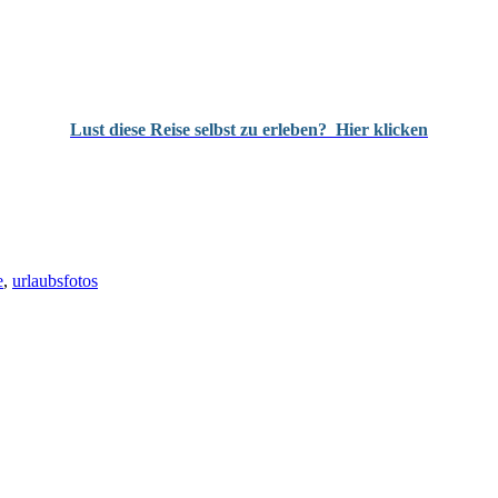
Lust diese Reise selbst zu erleben?
Hier klicken
e
,
urlaubsfotos