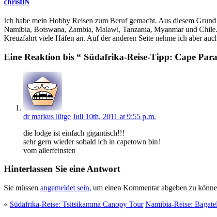
christlN
Ich habe mein Hobby Reisen zum Beruf gemacht. Aus diesem Grund bin
Namibia, Botswana, Zambia, Malawi, Tanzania, Myanmar und Chile. I
Kreuzfahrt viele Häfen an. Auf der anderen Seite nehme ich aber auch
Eine Reaktion bis “ Südafrika-Reise-Tipp: Cape Par
dr markus lütge
Juli 10th, 2011 at 9:55 p.m.
die lodge ist einfach gigantisch!!!
sehr gern wieder sobald ich in capetown bin!
vom allerfeinsten
Hinterlassen Sie eine Antwort
Sie müssen
angemeldet sein,
um einen Kommentar abgeben zu könne
«
Südafrika-Reise: Tsitsikamma Canopy Tour
Namibia-Reise: Bagate