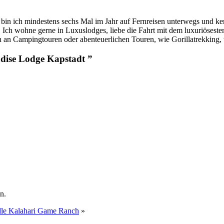
 ich mindestens sechs Mal im Jahr auf Fernreisen unterwegs und kenn
ch wohne gerne in Luxuslodges, liebe die Fahrt mit dem luxuriösesten
 an Campingtouren oder abenteuerlichen Touren, wie Gorillatrekking, t
adise Lodge Kapstadt ”
n.
lle Kalahari Game Ranch
»