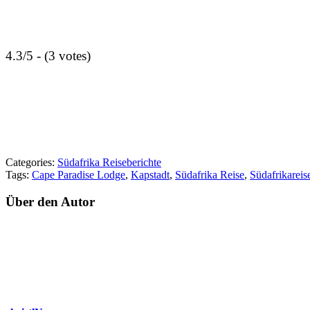
4.3/5 - (3 votes)
Categories:
Südafrika Reiseberichte
Tags:
Cape Paradise Lodge
,
Kapstadt
,
Südafrika Reise
,
Südafrikareis
Über den Autor