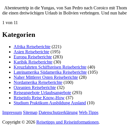
Abenteuertrip in die Yungas, von San Pedro nach Coroico mit Thomas
die einen dreiwöchigen Urlaub in Bolivien verbringen. Und nun habe
1 von 1
1
Kategorien
Afrika Reiseberichte
(221)
Asien Reiseberichte
(195)
Europa Reiseberichte
(283)
Karibik Reiseberichte
(30)
Kreuzfahrten Schiffsreisen Reiseberichte
(40)
Lateinamerika Südamerika Reiseberichte
(105)
Naher Mittlerer Osten Reiseberichte
(28)
Nordamerika Reiseberichte
(100)
Ozeanien Reiseberichte
(32)
Reiseangebote Urlaubsangebote
(293)
Reiseinfo Reise Know-How
(37)
Studium Praktikum Ausbildung Ausland
(10)
Impressum
Sitemap
Datenschutzerklärung
Web-Tipps
Copyright © 2026
Reisetipps und Reiseinformationen
.