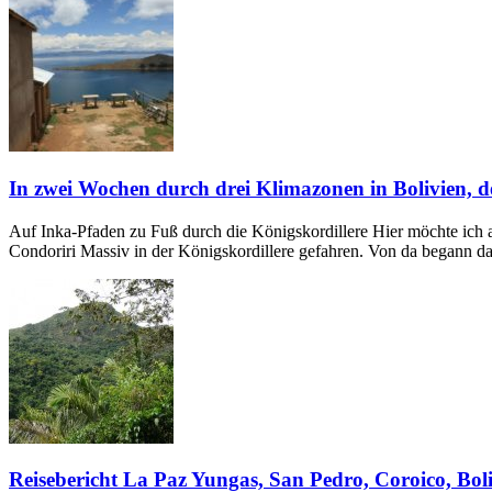
In zwei Wochen durch drei Klimazonen in Bolivien, d
Auf Inka-Pfaden zu Fuß durch die Königskordillere Hier möchte ich a
Condoriri Massiv in der Königskordillere gefahren. Von da begann d
Reisebericht La Paz Yungas, San Pedro, Coroico, Bol