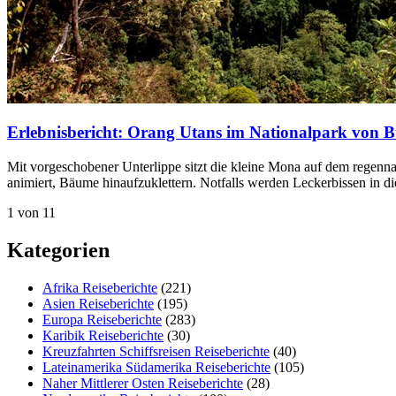
Erlebnisbericht: Orang Utans im Nationalpark von B
Mit vorgeschobener Unterlippe sitzt die kleine Mona auf dem regenna
animiert, Bäume hinaufzuklettern. Notfalls werden Leckerbissen in 
1 von 1
1
Kategorien
Afrika Reiseberichte
(221)
Asien Reiseberichte
(195)
Europa Reiseberichte
(283)
Karibik Reiseberichte
(30)
Kreuzfahrten Schiffsreisen Reiseberichte
(40)
Lateinamerika Südamerika Reiseberichte
(105)
Naher Mittlerer Osten Reiseberichte
(28)