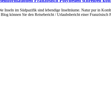
eiseinformationen Französisch Polynesien schreiben kö
 Inseln im Südpazifik sind lebendige Inselträume. Natur pur in Kombi
Blog können Sie den Reisebericht / Urlaubsbericht einer Französisch Po