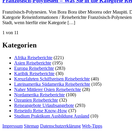
Französisch-Polynesien – Was Sie in die Kategorie R
Französisch-Polynesien. Von Bora Bora über Moorea oder Maupiti. Die
Kategorie Reiseinformationen / Reiseberichte Französisch-Polynesien 
Stadt, wenn hierfür eine Kategorie […]
1 von 1
1
Kategorien
Afrika Reiseberichte
(221)
Asien Reiseberichte
(195)
Europa Reiseberichte
(283)
Karibik Reiseberichte
(30)
Kreuzfahrten Schiffsreisen Reiseberichte
(40)
Lateinamerika Südamerika Reiseberichte
(105)
Naher Mittlerer Osten Reiseberichte
(28)
Nordamerika Reiseberichte
(100)
Ozeanien Reiseberichte
(32)
Reiseangebote Urlaubsangebote
(293)
Reiseinfo Reise Know-How
(37)
Studium Praktikum Ausbildung Ausland
(10)
Impressum
Sitemap
Datenschutzerklärung
Web-Tipps