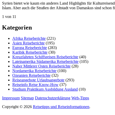
Syrien bietet wie kaum ein anderes Land Highlights für Kulturreisen
Islam. Aber auch die Straßen der Altstadt von Damaskus sind schon f
1 von 1
1
Kategorien
Afrika Reiseberichte
(221)
Asien Reiseberichte
(195)
Europa Reiseberichte
(283)
Karibik Reiseberichte
(30)
Kreuzfahrten Schiffsreisen Reiseberichte
(40)
Lateinamerika Südamerika Reiseberichte
(105)
Naher Mittlerer Osten Reiseberichte
(28)
Nordamerika Reiseberichte
(100)
Ozeanien Reiseberichte
(32)
Reiseangebote Urlaubsangebote
(293)
Reiseinfo Reise Know-How
(37)
Studium Praktikum Ausbildung Ausland
(10)
Impressum
Sitemap
Datenschutzerklärung
Web-Tipps
Copyright © 2026
Reisetipps und Reiseinformationen
.