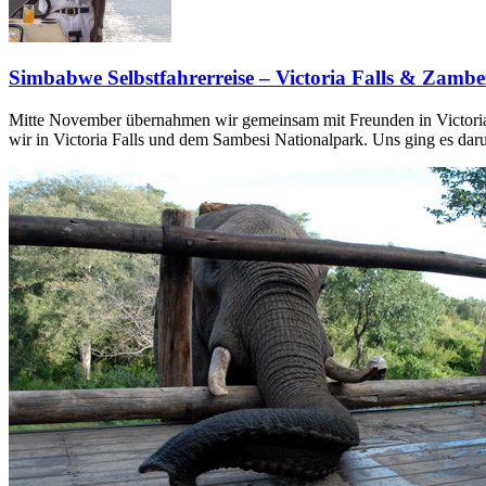
Simbabwe Selbstfahrerreise – Victoria Falls & Zambez
Mitte November übernahmen wir gemeinsam mit Freunden in Victoria 
wir in Victoria Falls und dem Sambesi Nationalpark. Uns ging es da