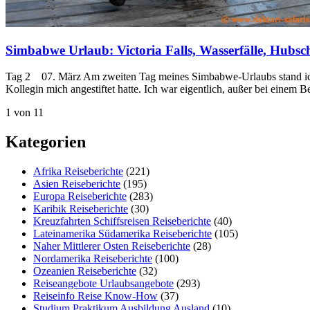
Simbabwe Urlaub: Victoria Falls, Wasserfälle, Hubsch
Tag 2 07. März Am zweiten Tag meines Simbabwe-Urlaubs stand ich be
Kollegin mich angestiftet hatte. Ich war eigentlich, außer bei einem
1 von 1
1
Kategorien
Afrika Reiseberichte
(221)
Asien Reiseberichte
(195)
Europa Reiseberichte
(283)
Karibik Reiseberichte
(30)
Kreuzfahrten Schiffsreisen Reiseberichte
(40)
Lateinamerika Südamerika Reiseberichte
(105)
Naher Mittlerer Osten Reiseberichte
(28)
Nordamerika Reiseberichte
(100)
Ozeanien Reiseberichte
(32)
Reiseangebote Urlaubsangebote
(293)
Reiseinfo Reise Know-How
(37)
Studium Praktikum Ausbildung Ausland
(10)