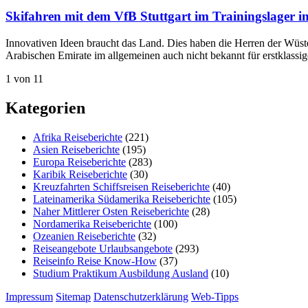
Skifahren mit dem VfB Stuttgart im Trainingslager in
Innovativen Ideen braucht das Land. Dies haben die Herren der Wüst
Arabischen Emirate im allgemeinen auch nicht bekannt für erstklas
1 von 1
1
Kategorien
Afrika Reiseberichte
(221)
Asien Reiseberichte
(195)
Europa Reiseberichte
(283)
Karibik Reiseberichte
(30)
Kreuzfahrten Schiffsreisen Reiseberichte
(40)
Lateinamerika Südamerika Reiseberichte
(105)
Naher Mittlerer Osten Reiseberichte
(28)
Nordamerika Reiseberichte
(100)
Ozeanien Reiseberichte
(32)
Reiseangebote Urlaubsangebote
(293)
Reiseinfo Reise Know-How
(37)
Studium Praktikum Ausbildung Ausland
(10)
Impressum
Sitemap
Datenschutzerklärung
Web-Tipps