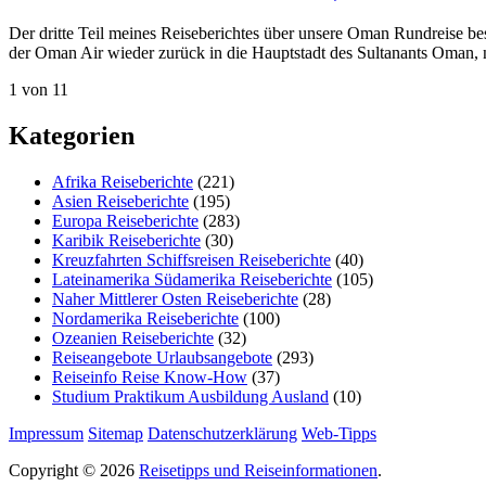
Der dritte Teil meines Reiseberichtes über unsere Oman Rundreise b
der Oman Air wieder zurück in die Hauptstadt des Sultanants Oman,
1 von 1
1
Kategorien
Afrika Reiseberichte
(221)
Asien Reiseberichte
(195)
Europa Reiseberichte
(283)
Karibik Reiseberichte
(30)
Kreuzfahrten Schiffsreisen Reiseberichte
(40)
Lateinamerika Südamerika Reiseberichte
(105)
Naher Mittlerer Osten Reiseberichte
(28)
Nordamerika Reiseberichte
(100)
Ozeanien Reiseberichte
(32)
Reiseangebote Urlaubsangebote
(293)
Reiseinfo Reise Know-How
(37)
Studium Praktikum Ausbildung Ausland
(10)
Impressum
Sitemap
Datenschutzerklärung
Web-Tipps
Copyright © 2026
Reisetipps und Reiseinformationen
.