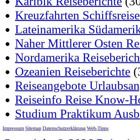
Karibik Reiseberichte
(30
Kreuzfahrten Schiffsreis
Lateinamerika Südamerik
Naher Mittlerer Osten Re
Nordamerika Reiseberich
Ozeanien Reiseberichte
(
Reiseangebote Urlaubsan
Reiseinfo Reise Know-
Studium Praktikum Ausb
Impressum
Sitemap
Datenschutzerklärung
Web-Tipps