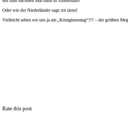
Bis zum nächsten Mal dann in Amsterdam!
Oder wie der Niederländer sagt: tot ziens!
Vielleicht sehen wir uns ja am „Königinnentag“?!? – der größten Mega
Rate this post