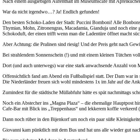
Nach einem ausgiebigen Aufenthalt im Museumscafé mit Apfelkuche
War da nicht irgendwo…? Ja! Endlich gefunden!
Den besten Schoko-Laden der Stadt: Puccini Bomboni! Alle Bonbons 
Thymian, Mohn, Zitronengras, Macadamia, Gianduja und noch eine gr
Schokoduft, der einen trifft wenn man die Ladentüre öffnet macht süc
Aber Achtung: die Pralinen sind riesig! Und der Preis geht nach Gew
Bei strahlendem Sonnenschein (!) und mit einem kleinen Tütchen vo
Dort (und auch unterwegs) war eine stark anwachsende Anzahl von M
Offensichtlich fand am Abend ein Fußballspiel statt. Der Dam war in
Die Niederländer freuen sich wohl mindestens 1x im Jahr auf die Anku
Zumindest für die städtische Müllabfuhr hätte es spät nachmittags sch
Noch ein Abstecher ins „Magna Plaza“ – die ehemalige Hauptpost hinter
Cafe-Bar mit Blick ins „Treppenhaus“ und lekkerem koffie verkeerd (
Dann noch rüber in den Bijenkorf um noch ein paar süße Kleinigkeit
Giovanni kam pünktlich mit dem Bus und hat uns alle wieder gut nac