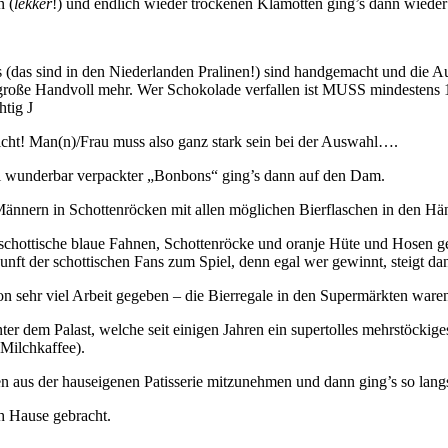
n (
lekker
!) und endlich wieder trockenen Klamotten ging’s dann wieder r
(das sind in den Niederlanden Pralinen!) sind handgemacht und die 
oße Handvoll mehr. Wer Schokolade verfallen ist MUSS mindestens 1x 
htig J
icht! Man(n)/Frau muss also ganz stark sein bei der Auswahl….
ll wunderbar verpackter „Bonbons“ ging’s dann auf den Dam.
ännern in Schottenröcken mit allen möglichen Bierflaschen in den Hä
 schottische blaue Fahnen, Schottenröcke und oranje Hüte und Hosen ge
nft der schottischen Fans zum Spiel, denn egal wer gewinnt, steigt dan
on sehr viel Arbeit gegeben – die Bierregale in den Supermärkten waren 
 dem Palast, welche seit einigen Jahren ein supertolles mehrstöckiges 
Milchkaffee).
en aus der hauseigenen Patisserie mitzunehmen und dann ging’s so lang
h Hause gebracht.