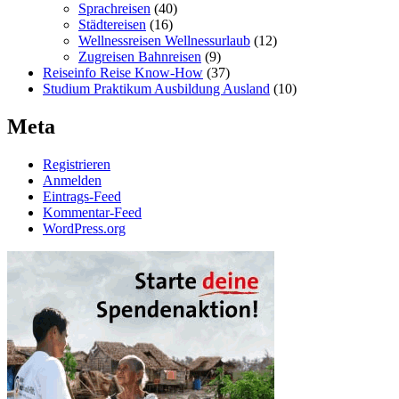
Sprachreisen
(40)
Städtereisen
(16)
Wellnessreisen Wellnessurlaub
(12)
Zugreisen Bahnreisen
(9)
Reiseinfo Reise Know-How
(37)
Studium Praktikum Ausbildung Ausland
(10)
Meta
Registrieren
Anmelden
Eintrags-Feed
Kommentar-Feed
WordPress.org