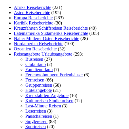
Afrika Reiseberichte
(221)
Asien Reiseberichte
(195)
Europa Reiseberichte
(283)
Karibik Reiseberichte
(30)
Kreuzfahrten Schiffsreisen Reiseberichte
(40)
Lateinamerika Südamerika Reiseberichte
(105)
Naher Mittlerer Osten Reiseberichte
(28)
Nordamerika Reiseberichte
(100)
Ozeanien Reiseberichte
(32)
Reiseangebote Urlaubsangebote
(293)
Busreisen
(27)
Cluburlaub
(2)
Familienurlaub
(7)
Ferienwohnungen Ferienhäuser
(6)
Fernreisen
(66)
Gruppenreisen
(58)
Hotelangebote
(21)
Kreuzfahrten-Angebote
(16)
Kulturreisen Studienreisen
(12)
Last-Minute Reisen
(3)
Leserreisen
(3)
Pauschalreisen
(1)
Singlereisen
(83)
Sportreisen
(20)