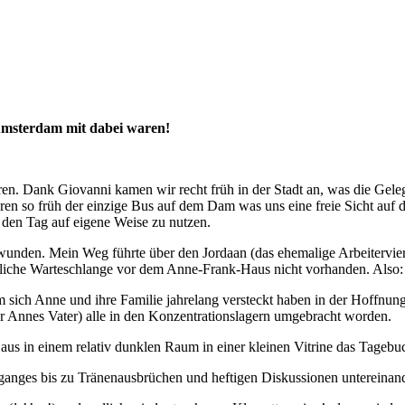
 Amsterdam mit dabei waren!
en. Dank Giovanni kamen wir recht früh in der Stadt an, was die Gel
n so früh der einzige Bus auf dem Dam was uns eine freie Sicht auf
d den Tag auf eigene Weise zu nutzen.
schwunden. Mein Weg führte über den Jordaan (das ehemalige Arbeitervie
gliche Warteschlange vor dem Anne-Frank-Haus nicht vorhanden. Also: 
m sich Anne und ihre Familie jahrelang versteckt haben in der Hoffnun
r Annes Vater) alle in den Konzentrationslagern umgebracht worden.
aus in einem relativ dunklen Raum in einer kleinen Vitrine das Tagebu
nges bis zu Tränenausbrüchen und heftigen Diskussionen untereinande