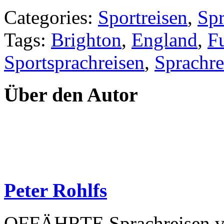
Categories:
Sportreisen
,
Spr
Tags:
Brighton
,
England
,
F
Sportsprachreisen
,
Sprachre
Über den Autor
Peter Rohlfs
OFFÄHRTE Sprachreisen vera