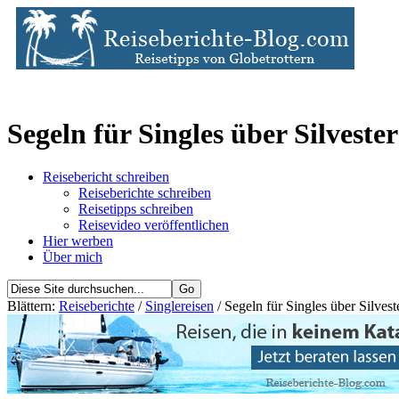
Segeln für Singles über Silvester
Reisebericht schreiben
Reiseberichte schreiben
Reisetipps schreiben
Reisevideo veröffentlichen
Hier werben
Über mich
Blättern:
Reiseberichte
/
Singlereisen
/ Segeln für Singles über Silvest