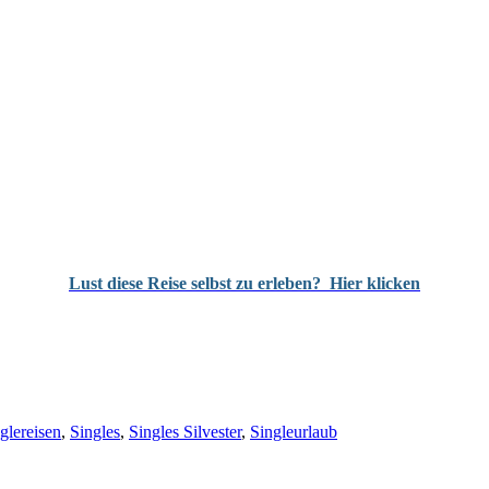
Lust diese Reise selbst zu erleben?
Hier klicken
glereisen
,
Singles
,
Singles Silvester
,
Singleurlaub