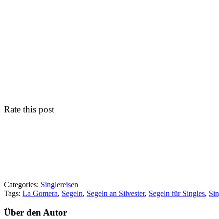
Rate this post
Categories:
Singlereisen
Tags:
La Gomera
,
Segeln
,
Segeln an Silvester
,
Segeln für Singles
,
Sin
Über den Autor