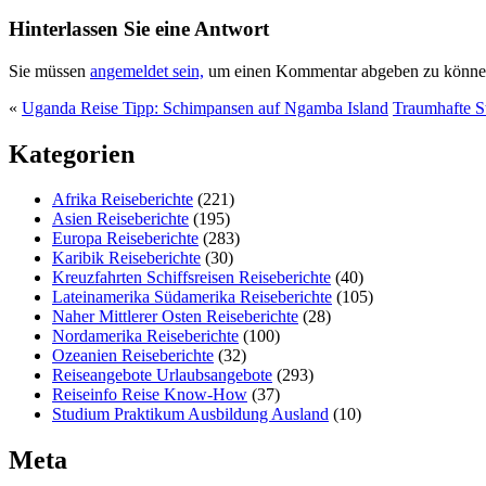
Hinterlassen Sie eine Antwort
Sie müssen
angemeldet sein,
um einen Kommentar abgeben zu könne
«
Uganda Reise Tipp: Schimpansen auf Ngamba Island
Traumhafte St
Kategorien
Afrika Reiseberichte
(221)
Asien Reiseberichte
(195)
Europa Reiseberichte
(283)
Karibik Reiseberichte
(30)
Kreuzfahrten Schiffsreisen Reiseberichte
(40)
Lateinamerika Südamerika Reiseberichte
(105)
Naher Mittlerer Osten Reiseberichte
(28)
Nordamerika Reiseberichte
(100)
Ozeanien Reiseberichte
(32)
Reiseangebote Urlaubsangebote
(293)
Reiseinfo Reise Know-How
(37)
Studium Praktikum Ausbildung Ausland
(10)
Meta