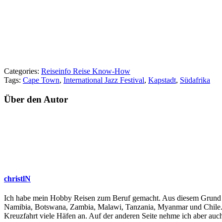
Categories:
Reiseinfo Reise Know-How
Tags:
Cape Town
,
International Jazz Festival
,
Kapstadt
,
Südafrika
Über den Autor
christlN
Ich habe mein Hobby Reisen zum Beruf gemacht. Aus diesem Grund bin
Namibia, Botswana, Zambia, Malawi, Tanzania, Myanmar und Chile. I
Kreuzfahrt viele Häfen an. Auf der anderen Seite nehme ich aber auch