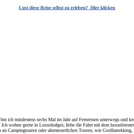
Lust diese Reise selbst zu erleben?
Hier klicken
 ich mindestens sechs Mal im Jahr auf Fernreisen unterwegs und kenn
ch wohne gerne in Luxuslodges, liebe die Fahrt mit dem luxuriösesten
 an Campingtouren oder abenteuerlichen Touren, wie Gorillatrekking, t