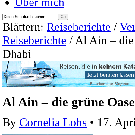
Über mich
Blättern:
Reiseberichte
/
Ver
Reiseberichte
/ Al Ain – di
Dhabi
Al Ain – die grüne Oas
By
Cornelia Lohs
• 17. Apr