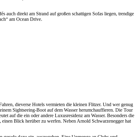
s auch direkt am Strand auf großen schattigen Sofas liegen, trendige
each“ am Ocean Drive.
ahren, dieverse Hotels vermieten die kleinen Flitzer. Und wer genug
it einem Sightseeing-Boot auf dem Wasser herumchauffieren. Die Tour
deutet auf die ein oder andere Luxusresidenz am Wasser. Besonders die
eit, einen Blick herüber zu werfen. Neben Arnold Schwarzenegger hat
en gerade dazu ein, auszugehen. Eine Unmenge an Clubs und