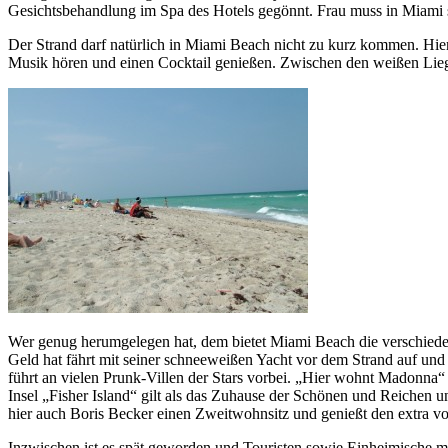
Gesichtsbehandlung im Spa des Hotels gegönnt. Frau muss in Miami s
Der Strand darf natürlich in Miami Beach nicht zu kurz kommen. Hier
Musik hören und einen Cocktail genießen. Zwischen den weißen Lieg
Wer genug herumgelegen hat, dem bietet Miami Beach die verschiedens
Geld hat fährt mit seiner schneeweißen Yacht vor dem Strand auf und
führt an vielen Prunk-Villen der Stars vorbei. „Hier wohnt Madonna“ 
Insel „Fisher Island“ gilt als das Zuhause der Schönen und Reichen u
hier auch Boris Becker einen Zweitwohnsitz und genießt den extra v
Inzwischen ist es spät geworden und Touristen sowie Einheimische