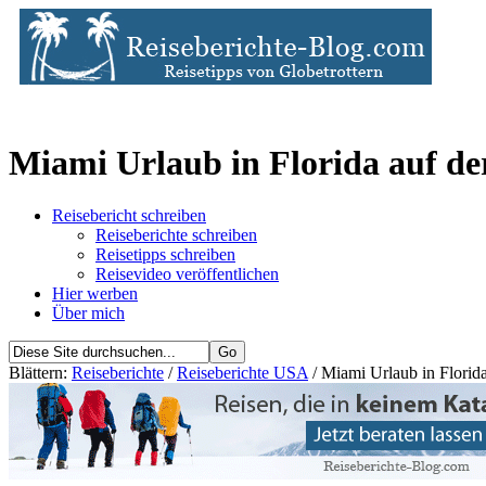
Miami Urlaub in Florida auf d
Reisebericht schreiben
Reiseberichte schreiben
Reisetipps schreiben
Reisevideo veröffentlichen
Hier werben
Über mich
Blättern:
Reiseberichte
/
Reiseberichte USA
/ Miami Urlaub in Florid