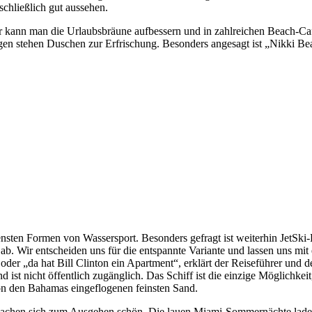
chließlich gut aussehen.
 kann man die Urlaubsbräune aufbessern und in zahlreichen Beach-Café
en stehen Duschen zur Erfrischung. Besonders angesagt ist „Nikki B
ten Formen von Wassersport. Besonders gefragt ist weiterhin JetSki-F
 ab. Wir entscheiden uns für die entspannte Variante und lassen uns m
oder „da hat Bill Clinton ein Apartment“, erklärt der Reiseführer und 
nd ist nicht öffentlich zugänglich. Das Schiff ist die einzige Möglichk
on den Bahamas eingeflogenen feinsten Sand.
 machen sich zum Ausgehen schön. Die lauen Miami-Sommernächte lad