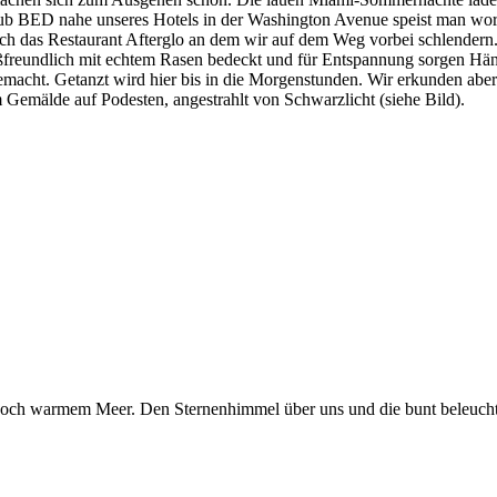
ub BED nahe unseres Hotels in der Washington Avenue speist man wortw
uch das Restaurant Afterglo an dem wir auf dem Weg vorbei schlendern.
ußfreundlich mit echtem Rasen bedeckt und für Entspannung sorgen Hän
gemacht. Getanzt wird hier bis in die Morgenstunden. Wir erkunden abe
 Gemälde auf Podesten, angestrahlt von Schwarzlicht (siehe Bild).
 noch warmem Meer. Den Sternenhimmel über uns und die bunt beleucht