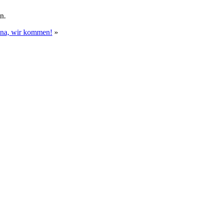
n.
ona, wir kommen!
»