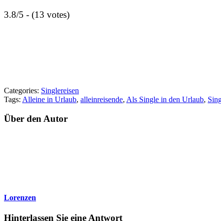
3.8/5 - (13 votes)
Categories:
Singlereisen
Tags:
Alleine in Urlaub
,
alleinreisende
,
Als Single in den Urlaub
,
Sing
Über den Autor
Lorenzen
Hinterlassen Sie eine Antwort