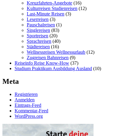
Kreuzfahrten-Angebote
(16)
Kulturreisen Studienreisen
(12)
Last-Minute Reisen
(3)
Leserreisen
(3)
Pauschalreisen
(1)
Singlereisen
(83)
Sportreisen
(20)
Sprachreisen
(40)
Städtereisen
(16)
Wellnessreisen Wellnessurlaub
(12)
Zugreisen Bahnreisen
(9)
Reiseinfo Reise Know-How
(37)
Studium Praktikum Ausbildung Ausland
(10)
Meta
Registrieren
Anmelden
Eintrags-Feed
Kommentar-Feed
WordPress.org