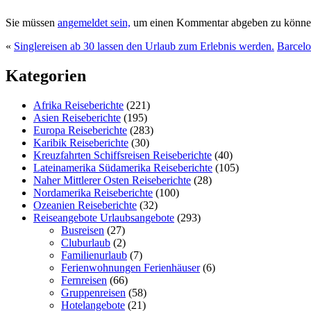
Sie müssen
angemeldet sein,
um einen Kommentar abgeben zu könne
«
Singlereisen ab 30 lassen den Urlaub zum Erlebnis werden.
Barcel
Kategorien
Afrika Reiseberichte
(221)
Asien Reiseberichte
(195)
Europa Reiseberichte
(283)
Karibik Reiseberichte
(30)
Kreuzfahrten Schiffsreisen Reiseberichte
(40)
Lateinamerika Südamerika Reiseberichte
(105)
Naher Mittlerer Osten Reiseberichte
(28)
Nordamerika Reiseberichte
(100)
Ozeanien Reiseberichte
(32)
Reiseangebote Urlaubsangebote
(293)
Busreisen
(27)
Cluburlaub
(2)
Familienurlaub
(7)
Ferienwohnungen Ferienhäuser
(6)
Fernreisen
(66)
Gruppenreisen
(58)
Hotelangebote
(21)