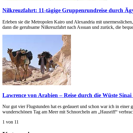
Nilkreuzfahrt: 11-tägige Gruppenrundreise durch Äg
Erleben sie die Metropolen Kairo und Alexandria mit unermessliche
dann die geruhsame Nilkreuzfahrt nach Assuan und zurück, die bequem
Lawrence von Arabien – Reise durch die Wüste Sinai
Nur gut vier Flugstunden hat es gedauert und schon war ich in eine
wunderschönen Tag am Meer mit Schnorcheln am „Hausriff“ verbrach
1 von 1
1