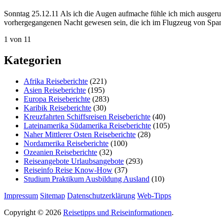
Sonntag 25.12.11 Als ich die Augen aufmache fühle ich mich ausgeru
vorhergegangenen Nacht gewesen sein, die ich im Flugzeug von Spa
1 von 1
1
Kategorien
Afrika Reiseberichte
(221)
Asien Reiseberichte
(195)
Europa Reiseberichte
(283)
Karibik Reiseberichte
(30)
Kreuzfahrten Schiffsreisen Reiseberichte
(40)
Lateinamerika Südamerika Reiseberichte
(105)
Naher Mittlerer Osten Reiseberichte
(28)
Nordamerika Reiseberichte
(100)
Ozeanien Reiseberichte
(32)
Reiseangebote Urlaubsangebote
(293)
Reiseinfo Reise Know-How
(37)
Studium Praktikum Ausbildung Ausland
(10)
Impressum
Sitemap
Datenschutzerklärung
Web-Tipps
Copyright © 2026
Reisetipps und Reiseinformationen
.