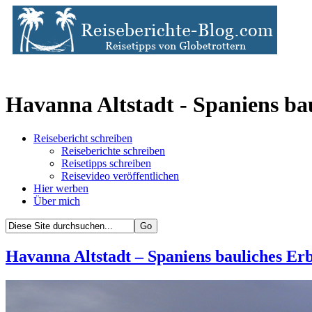
Havanna Altstadt - Spaniens ba
Reisebericht schreiben
Reiseberichte schreiben
Reisetipps schreiben
Reisevideo veröffentlichen
Hier werben
Über mich
Havanna Altstadt – Spaniens bauliches Er