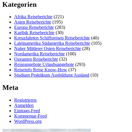
Kategorien
Afrika Reiseberichte
(221)
Asien Reiseberichte
(195)
Europa Reiseberichte
(283)
Karibik Reiseberichte
(30)
Kreuzfahrten Schiffsreisen Reiseberichte
(40)
Lateinamerika Südamerika Reiseberichte
(105)
Naher Mittlerer Osten Reiseberichte
(28)
Nordamerika Reiseberichte
(100)
Ozeanien Reiseberichte
(32)
Reiseangebote Urlaubsangebote
(293)
Reiseinfo Reise Know-How
(37)
Studium Praktikum Ausbildung Ausland
(10)
Meta
Registrieren
Anmelden
Eintrags-Feed
Kommentar-Feed
WordPress.org