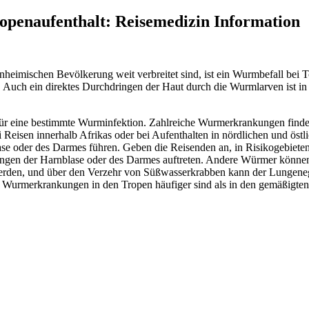
penaufenthalt: Reisemedizin Information
eimischen Bevölkerung weit verbreitet sind, ist ein Wurmbefall bei
. Auch ein direktes Durchdringen der Haut durch die Wurmlarven ist in
für eine bestimmte Wurminfektion. Zahlreiche Wurmerkrankungen finden
i Reisen innerhalb Afrikas oder bei Aufenthalten in nördlichen und ös
lase oder des Darmes führen. Geben die Reisenden an, in Risikogebiete
ndungen der Harnblase oder des Darmes auftreten. Andere Würmer kön
werden, und über den Verzehr von Süßwasserkrabben kann der Lungene
Wurmerkrankungen in den Tropen häufiger sind als in den gemäßigten B