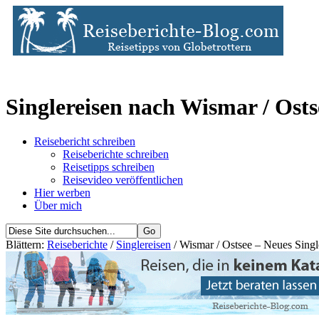
Singlereisen nach Wismar / Osts
Reisebericht schreiben
Reiseberichte schreiben
Reisetipps schreiben
Reisevideo veröffentlichen
Hier werben
Über mich
Blättern:
Reiseberichte
/
Singlereisen
/ Wismar / Ostsee – Neues Singl