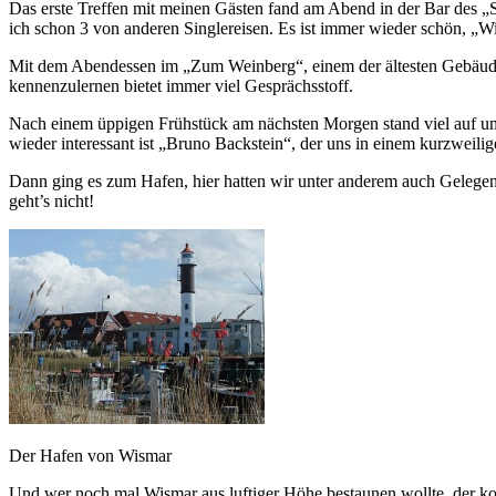
Das erste Treffen mit meinen Gästen fand am Abend in der Bar des „St
ich schon 3 von anderen Singlereisen. Es ist immer wieder schön, „Wi
Mit dem Abendessen im „Zum Weinberg“, einem der ältesten Gebäude W
kennenzulernen bietet immer viel Gesprächsstoff.
Nach einem üppigen Frühstück am nächsten Morgen stand viel auf uns
wieder interessant ist „Bruno Backstein“, der uns in einem kurzweilig
Dann ging es zum Hafen, hier hatten wir unter anderem auch Gelegenhei
geht’s nicht!
Der Hafen von Wismar
Und wer noch mal Wismar aus luftiger Höhe bestaunen wollte, der ko