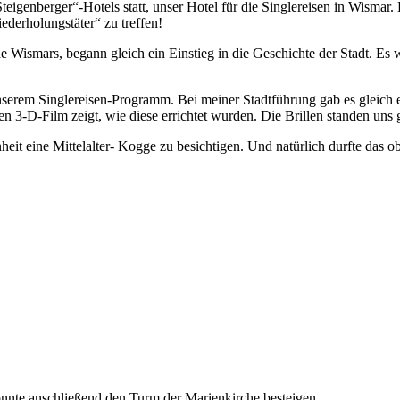
eigenberger“-Hotels statt, unser Hotel für die Singlereisen in Wismar
ederholungstäter“ zu treffen!
ismars, begann gleich ein Einstieg in die Geschichte der Stadt. Es 
erem Singlereisen-Programm. Bei meiner Stadtführung gab es gleich ei
en 3-D-Film zeigt, wie diese errichtet wurden. Die Brillen standen uns 
t eine Mittelalter- Kogge zu besichtigen. Und natürlich durfte das obli
nnte anschließend den Turm der Marienkirche besteigen.