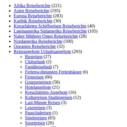
Afrika Reiseberichte
(221)
Asien Reiseberichte
(195)
Europa Reiseberichte
(283)
Karibik Reiseberichte
(30)
Kreuzfahrten Schiffsreisen Reiseberichte
(40)
Lateinamerika Südamerika Reiseberichte
(105)
Naher Mittlerer Osten Reiseberichte
(28)
Nordamerika Reiseberichte
(100)
Ozeanien Reiseberichte
(32)
Reiseangebote Urlaubsangebote
(293)
Busreisen
(27)
Cluburlaub
(2)
Familienurlaub
(7)
Ferienwohnungen Ferienhäuser
(6)
Fernreisen
(66)
Gruppenreisen
(58)
Hotelangebote
(21)
Kreuzfahrten-Angebote
(16)
Kulturreisen Studienreisen
(12)
Last-Minute Reisen
(3)
Leserreisen
(3)
Pauschalreisen
(1)
Singlereisen
(83)
Sportreisen
(20)