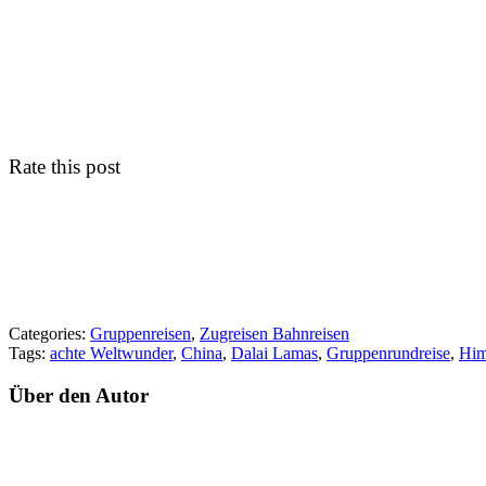
Rate this post
Categories:
Gruppenreisen
,
Zugreisen Bahnreisen
Tags:
achte Weltwunder
,
China
,
Dalai Lamas
,
Gruppenrundreise
,
Him
Über den Autor