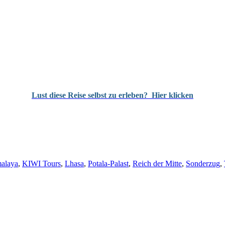
Lust diese Reise selbst zu erleben?
Hier klicken
alaya
,
KIWI Tours
,
Lhasa
,
Potala-Palast
,
Reich der Mitte
,
Sonderzug
,