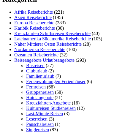
Afrika Reiseberichte
(221)
Asien Reiseberichte
(195)
Europa Reiseberichte
(283)
Karibik Reiseberichte
(30)
Kreuzfahrten Schiffsreisen Reiseberichte
(40)
Lateinamerika Südamerika Reiseberichte
(105)
Naher Mittlerer Osten Reiseberichte
(28)
Nordamerika Reiseberichte
(100)
Ozeanien Reiseberichte
(32)
Reiseangebote Urlaubsangebote
(293)
Busreisen
(27)
Cluburlaub
(2)
Familienurlaub
(7)
Ferienwohnungen Ferienhäuser
(6)
Fernreisen
(66)
Gruppenreisen
(58)
Hotelangebote
(21)
Kreuzfahrten-Angebote
(16)
Kulturreisen Studienreisen
(12)
Last-Minute Reisen
(3)
Leserreisen
(3)
Pauschalreisen
(1)
Singlereisen
(83)