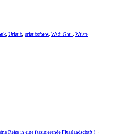
ouk
,
Urlaub
,
urlaubsfotos
,
Wadi Ghul
,
Wüste
e Reise in eine faszinierende Flusslandschaft !
»