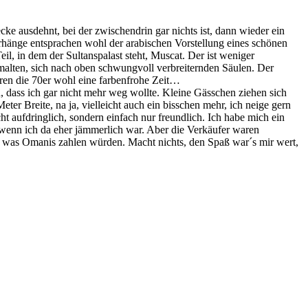
ecke ausdehnt, bei der zwischendrin gar nichts ist, dann wieder ein
rhänge entsprachen wohl der arabischen Vorstellung eines schönen
eil, in dem der Sultanspalast steht, Muscat. Der ist weniger
 bemalten, sich nach oben schwungvoll verbreiternden Säulen. Der
aren die 70er wohl eine farbenfrohe Zeit…
n, dass ich gar nicht mehr weg wollte. Kleine Gässchen ziehen sich
ter Breite, na ja, vielleicht auch ein bisschen mehr, ich neige gern
ht aufdringlich, sondern einfach nur freundlich. Ich habe mich ein
h wenn ich da eher jämmerlich war. Aber die Verkäufer waren
, was Omanis zahlen würden. Macht nichts, den Spaß war´s mir wert,