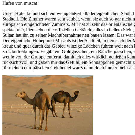
Hafen von muscat
Unser Hotel befand sich ein wenig außerhalb der eigentlichen Stadt. Di
Stadtteil. Die Zimmer waren sehr sauber, wenn sie auch so gar nich
europäisch eingerichteten Zimmers. Mir hat zu sehr das orientalische g
spektakulär, hier stehen die offiziellen Gebäude, alles in hellem Ste
Sultan hat ihn zu seiner Machtübernahme neu bauen lassen. Das war in
Der eigentliche Höhepunkt Muscats ist der Stadtteil, in dem sich der 
kreuz und quer durch das Gebiet, winzige Lädchen führen weit nach hint
zu Übertreibungen. Es gibt ein Goldgässchen, ein Räuchergässchen, ein
wenig von der Gruppe entfernt, damit ich alles wirklich genießen kan
rücksichtsvoll und gaben mir das Gefühl, ein Schnäppchen gemacht z
für meinen europäischen Geldbeutel war´s dann doch immer mehr als