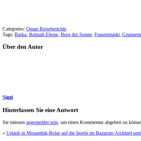
Categories:
Oman Reiseberichte
Tags:
Barka
,
Batinah Ebene
,
Berg der Sonne
,
Frauenmarkt
,
Gruppenr
Über den Autor
Siggi
Hinterlassen Sie eine Antwort
Sie müssen
angemeldet sein,
um einen Kommentar abgeben zu könne
«
Urlaub in Mosambik-Reise auf die Inseln im Bazaruto Archipel un