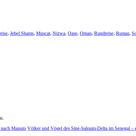
eise
,
Jebel Shams
,
Muscat
,
Nizwa
,
Oase
,
Oman
,
Rundreise
,
Rustaq
,
S
n.
d nach Maputo
Völker und Vögel des Sine-Saloum-Delta im Senegal – ein