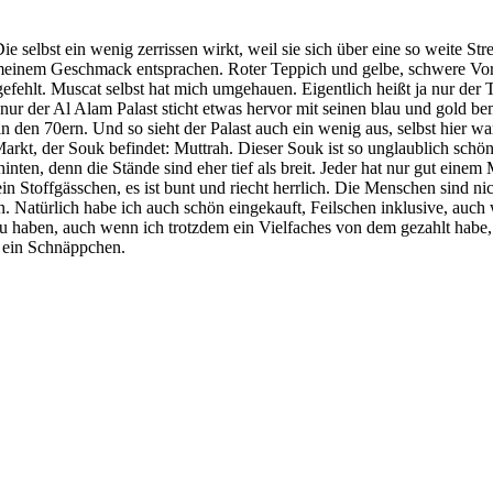
e selbst ein wenig zerrissen wirkt, weil sie sich über eine so weite Str
t meinem Geschmack entsprachen. Roter Teppich und gelbe, schwere Vo
efehlt. Muscat selbst hat mich umgehauen. Eigentlich heißt ja nur der T
in, nur der Al Alam Palast sticht etwas hervor mit seinen blau und gold
 den 70ern. Und so sieht der Palast auch ein wenig aus, selbst hier w
Markt, der Souk befindet: Muttrah. Dieser Souk ist so unglaublich schö
en, denn die Stände sind eher tief als breit. Jeder hat nur gut einem Me
 Stoffgässchen, es ist bunt und riecht herrlich. Die Menschen sind nic
n. Natürlich habe ich auch schön eingekauft, Feilschen inklusive, auc
u haben, auch wenn ich trotzdem ein Vielfaches von dem gezahlt habe
 ein Schnäppchen.