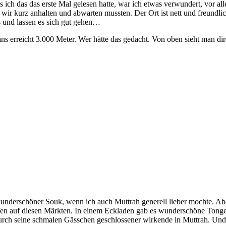
h das das erste Mal gelesen hatte, war ich etwas verwundert, vor alle
wir kurz anhalten und abwarten mussten. Der Ort ist nett und freundlich
s und lassen es sich gut gehen…
 erreicht 3.000 Meter. Wer hätte das gedacht. Von oben sieht man direk
underschöner Souk, wenn ich auch Muttrah generell lieber mochte. Aber
fen auf diesen Märkten. In einem Eckladen gab es wunderschöne Tongefäß
r durch seine schmalen Gässchen geschlossener wirkende in Muttrah. Un