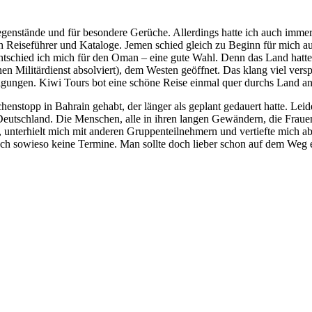
egenstände und für besondere Gerüche. Allerdings hatte ich auch immer 
ich Reiseführer und Kataloge. Jemen schied gleich zu Beginn für mich au
ntschied ich mich für den Oman – eine gute Wahl. Denn das Land hatte
en Militärdienst absolviert), dem Westen geöffnet. Das klang viel versp
htigungen. Kiwi Tours bot eine schöne Reise einmal quer durchs Land a
enstopp in Bahrain gehabt, der länger als geplant gedauert hatte. Leide
eutschland. Die Menschen, alle in ihren langen Gewändern, die Frauen 
, unterhielt mich mit anderen Gruppenteilnehmern und vertiefte mich ab
 doch sowieso keine Termine. Man sollte doch lieber schon auf dem Weg