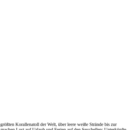
rößten Korallenatoll der Welt, über leere weiße Strände bis zur
n machen Lust auf Urlaub und Ferien auf den Seychellen: Unterkünfte