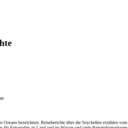
hte
hte
n Ozeans bezeichnen. Reiseberichte über die Seychellen erzählen vom g
dies für Fotografen an Land und im Wasser und viele Reiseinformatione