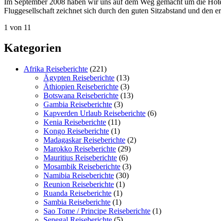
Im September 2008 haben wir uns auf dem Weg gemacht um die Hotel
Fluggesellschaft zeichnet sich durch den guten Sitzabstand und den 
1 von 1
1
Kategorien
Afrika Reiseberichte
(221)
Ägypten Reiseberichte
(13)
Äthiopien Reiseberichte
(3)
Botswana Reiseberichte
(13)
Gambia Reiseberichte
(3)
Kapverden Urlaub Reiseberichte
(6)
Kenia Reiseberichte
(11)
Kongo Reiseberichte
(1)
Madagaskar Reiseberichte
(2)
Marokko Reiseberichte
(29)
Mauritius Reiseberichte
(6)
Mosambik Reiseberichte
(3)
Namibia Reiseberichte
(30)
Reunion Reiseberichte
(1)
Ruanda Reiseberichte
(1)
Sambia Reiseberichte
(1)
Sao Tome / Principe Reiseberichte
(1)
Senegal Reiseberichte
(5)