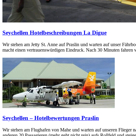
Seychellen Hotelbeschreibungen La Digue
Wir stehen am Jetty St. Anne auf Praslin und warten auf unser Fähr
macht einen vertrauenswürdigen Eindruck. Nach 30 Minuten fahren 
Seychellen – Hotelbewertungen Praslin
Wir stehen am Flughafen von Mahe und warten auf unseren Flieger n
anderen 20 Passagieren (mehr geht nicht rein) aufs Rollfeld und steig