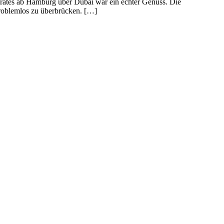
rates ab Hamburg über Dubai war ein echter Genuss. Die
problemlos zu überbrücken. […]