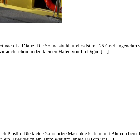
boot nach La Digue. Die Sonne strahlt und es ist mit 25 Grad angene
wir auch schon in den kleinen Hafen von La Digue […]
ach Praslin. Die kleine 2-motorige Maschine ist bunt mit Blumen bema
en ein. Hier gleich ein Tipp: Wer größer als 160 cm ist […]