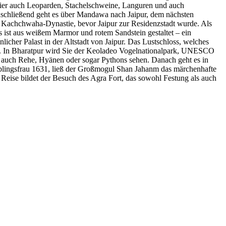
 hier auch Leoparden, Stachelschweine, Languren und auch
Anschließend geht es über Mandawa nach Jaipur, dem nächsten
 Kachchwaha-Dynastie, bevor Jaipur zur Residenzstadt wurde. Als
es ist aus weißem Marmor und rotem Sandstein gestaltet – ein
cher Palast in der Altstadt von Jaipur. Das Lustschloss, welches
nt. In Bharatpur wird Sie der Keoladeo Vogelnationalpark, UNESCO
k auch Rehe, Hyänen oder sogar Pythons sehen. Danach geht es in
eblingsfrau 1631, ließ der Großmogul Shan Jahanm das märchenhafte
eise bildet der Besuch des Agra Fort, das sowohl Festung als auch