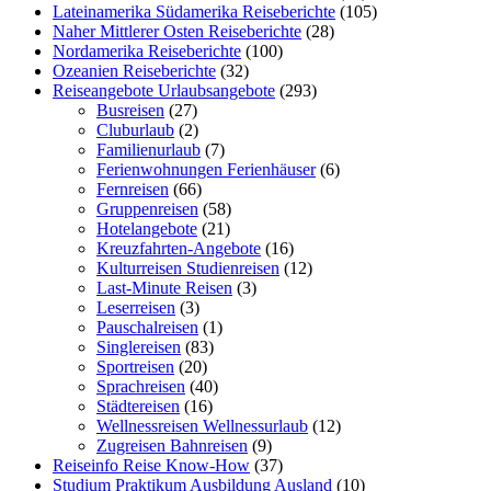
Lateinamerika Südamerika Reiseberichte
(105)
Naher Mittlerer Osten Reiseberichte
(28)
Nordamerika Reiseberichte
(100)
Ozeanien Reiseberichte
(32)
Reiseangebote Urlaubsangebote
(293)
Busreisen
(27)
Cluburlaub
(2)
Familienurlaub
(7)
Ferienwohnungen Ferienhäuser
(6)
Fernreisen
(66)
Gruppenreisen
(58)
Hotelangebote
(21)
Kreuzfahrten-Angebote
(16)
Kulturreisen Studienreisen
(12)
Last-Minute Reisen
(3)
Leserreisen
(3)
Pauschalreisen
(1)
Singlereisen
(83)
Sportreisen
(20)
Sprachreisen
(40)
Städtereisen
(16)
Wellnessreisen Wellnessurlaub
(12)
Zugreisen Bahnreisen
(9)
Reiseinfo Reise Know-How
(37)
Studium Praktikum Ausbildung Ausland
(10)