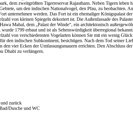
lpark, dem zweitgrößten Tigerreservat Rajasthans. Neben Tigern leben
n Gebiete, um den indischen Nationalvogel, den Pfau, zu beobachten. 
ort unternehmen werden. Das Fort ist ein ehemaliger Königspalast der
ielzahl von kleinen Spiegeln dekoriert ist. Die Außenfassade des Palast
 Hawa Mahal, dem „Palast der Winde“, ein architektonisch außergewöhnli
, wurde 1799 erbaut und ist als Sehenswürdigkeit überregional bekan
ielzahl von verschiedensten Vogelarten können Sie mit ein wenig Glüc
für den indischen Subkontinent, besichtigen. Nach dem Tod seiner Li
 den vier Ecken der Umfassungsmauern errichten. Den Abschluss der R
Abu Dhabi zu verlängern.
n und zurück
it Bad/Dusche und WC