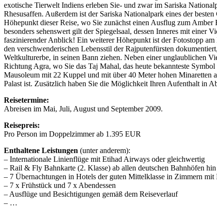
exotische Tierwelt Indiens erleben Sie- und zwar im Sariska Nationa
Rhesusaffen. Außerdem ist der Sariska Nationalpark eines der beste
Höhepunkt dieser Reise, wo Sie zunächst einen Ausflug zum Amber F
besonders sehenswert gilt der Spiegelsaal, dessen Inneres mit einer V
faszinierender Anblick! Ein weiterer Höhepunkt ist der Fotostopp am
den verschwenderischen Lebensstil der Rajputenfürsten dokumentiert
Weltkulturerbe, in seinen Bann ziehen. Neben einer unglaublichen V
Richtung Agra, wo Sie das Taj Mahal, das heute bekannteste Symbol 
Mausoleum mit 22 Kuppel und mit über 40 Meter hohen Minaretten an
Palast ist. Zusätzlich haben Sie die Möglichkeit Ihren Aufenthalt in 
Reisetermine:
Abreisen im Mai, Juli, August und September 2009.
Reisepreis:
Pro Person im Doppelzimmer ab 1.395 EUR
Enthaltene Leistungen
(unter anderem):
– Internationale Linienflüge mit Etihad Airways oder gleichwertig
– Rail & Fly Bahnkarte (2. Klasse) ab allen deutschen Bahnhöfen hi
– 7 Übernachtungen in Hotels der guten Mittelklasse in Zimmern m
– 7 x Frühstück und 7 x Abendessen
– Ausflüge und Besichtigungen gemäß dem Reiseverlauf
– …