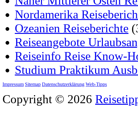
Naher Mittlerer Osten Re
Nordamerika Reiseberich
Ozeanien Reiseberichte
(
Reiseangebote Urlaubsan
Reiseinfo Reise Know-
Studium Praktikum Ausb
Impressum
Sitemap
Datenschutzerklärung
Web-Tipps
Copyright © 2026
Reisetip