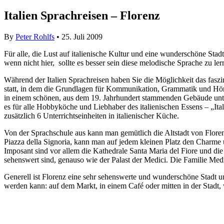
Italien Sprachreisen – Florenz
By
Peter Rohlfs
• 25. Juli 2009
Für alle, die Lust auf italienische Kultur und eine wunderschöne Stad
wenn nicht hier, sollte es besser sein diese melodische Sprache zu le
Während der Italien Sprachreisen haben Sie die Möglichkeit das faszin
statt, in dem die Grundlagen für Kommunikation, Grammatik und Hörv
in einem schönen, aus dem 19. Jahrhundert stammenden Gebäude unter
es für alle Hobbyköche und Liebhaber des italienischen Essens – „It
zusätzlich 6 Unterrichtseinheiten in italienischer Küche.
Von der Sprachschule aus kann man gemütlich die Altstadt von Flor
Piazza della Signoria, kann man auf jedem kleinen Platz den Charme
Imposant sind vor allem die Kathedrale
Santa Maria del Fiore und di
sehenswert sind, genauso wie der Palast der Medici. Die Familie Medici
Generell ist Florenz eine sehr sehenswerte und wunderschöne Stadt um U
werden kann: auf dem Markt, in einem Café oder mitten in der Stadt