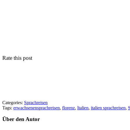
Rate this post
Categories:
Sprachreisen
Tags:
erwachsenensprachreisen
,
florenz
,
Italien
,
italien sprachreisen
,
S
Über den Autor