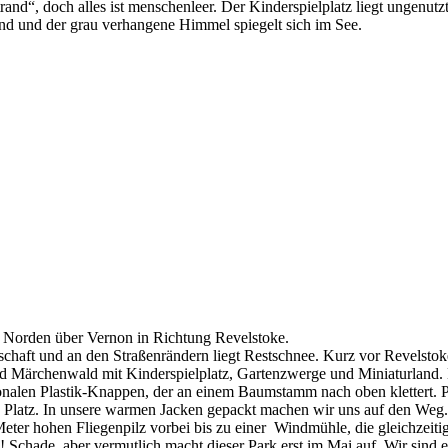
nd“, doch alles ist menschenleer. Der Kinderspielplatz liegt ungenutz
nd und der grau verhangene Himmel spiegelt sich im See.
 Norden über Vernon in Richtung Revelstoke.
chaft und an den Straßenrändern liegt Restschnee. Kurz vor Revelstoke
d Märchenwald mit Kinderspielplatz, Gartenzwerge und Miniaturland. Hö
nalen Plastik-Knappen, der an einem Baumstamm nach oben klettert. Pa
n Platz. In unsere warmen Jacken gepackt machen wir uns auf den Weg. E
r hohen Fliegenpilz vorbei bis zu einer Windmühle, die gleichzeitig 
Schade, aber vermutlich macht dieser Park erst im Mai auf. Wir sind e