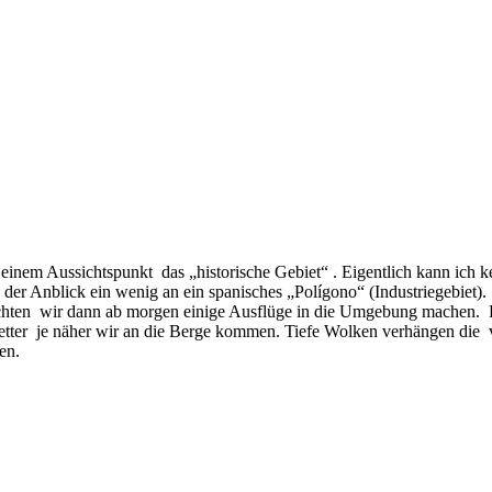
inem Aussichtspunkt das „historische Gebiet“ . Eigentlich kann ich ke
er Anblick ein wenig an ein spanisches „Polígono“ (Industriegebiet).
chten wir dann ab morgen einige Ausflüge in die Umgebung machen. Da
Wetter je näher wir an die Berge kommen. Tiefe Wolken verhängen die v
en.