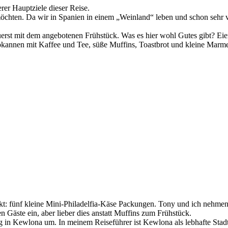
rer Hauptziele dieser Reise.
 möchten. Da wir in Spanien in einem „Weinland“ leben und schon sehr 
zuerst mit dem angebotenen Frühstück. Was es hier wohl Gutes gibt? Ei
okannen mit Kaffee und Tee, süße Muffins, Toastbrot und kleine Marme
t: fünf kleine Mini-Philadelfia-Käse Packungen. Tony und ich nehmen un
n Gäste ein, aber lieber dies anstatt Muffins zum Frühstück.
in Kewlona um. In meinem Reiseführer ist Kewlona als lebhafte Stadt b