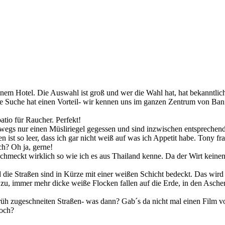
em Hotel. Die Auswahl ist groß und wer die Wahl hat, hat bekanntlich 
 Suche hat einen Vorteil- wir kennen uns im ganzen Zentrum von Banff
tio für Raucher. Perfekt!
wegs nur einen Müsliriegel gegessen und sind inzwischen entsprechend
n ist so leer, dass ich gar nicht weiß auf was ich Appetit habe. Tony 
ch? Oh ja, gerne!
 schmeckt wirklich so wie ich es aus Thailand kenne. Da der Wirt keine
e Straßen sind in Kürze mit einer weißen Schicht bedeckt. Das wird do
 zu, immer mehr dicke weiße Flocken fallen auf die Erde, in den Asche
früh zugeschneiten Straßen- was dann? Gab´s da nicht mal einen Film v
doch?