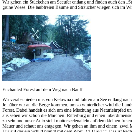
Wir gehen ein Stückchen am Seeufer entlang und finden auch den „Stra
grüne Wiese. Die laubfreien Bäume und Sträucher wiegen sich im Wi
Enchanted Forest auf dem Weg nach Banff
Wir verabschieden uns von Kelowna und fahren am See entlang nach
Je näher wir an die Berge kommen, um so winterlicher wird die Lands
Forest. Dabei handelt es sich um eine Mischung aus Naturlehrpfad un
aus sehen wir schon die Märchen- Ritterburg und einen überdimensio
zu sein und unser Auto steht mutterseelenallein auf dem kleinen freie
Mauer und schaut uns entgegen. Wir gehen an ihm und einem zwei Mete
Tür auf der ein Schild prangt mit dem Wort „CLOSED“. Das ist Pech! 