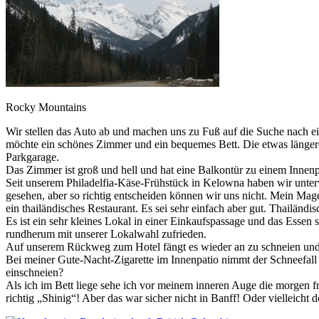
Rocky Mountains
Wir stellen das Auto ab und machen uns zu Fuß auf die Suche nach ein
möchte ein schönes Zimmer und ein bequemes Bett. Die etwas längere
Parkgarage.
Das Zimmer ist groß und hell und hat eine Balkontür zu einem Innenpa
Seit unserem Philadelfia-Käse-Frühstück in Kelowna haben wir unter
gesehen, aber so richtig entscheiden können wir uns nicht. Mein Mage
ein thailändisches Restaurant. Es sei sehr einfach aber gut. Thailändis
Es ist ein sehr kleines Lokal in einer Einkaufspassage und das Essen
rundherum mit unserer Lokalwahl zufrieden.
Auf unserem Rückweg zum Hotel fängt es wieder an zu schneien und di
Bei meiner Gute-Nacht-Zigarette im Innenpatio nimmt der Schneefall
einschneien?
Als ich im Bett liege sehe ich vor meinem inneren Auge die morgen 
richtig „Shinig“! Aber das war sicher nicht in Banff! Oder vielleicht 