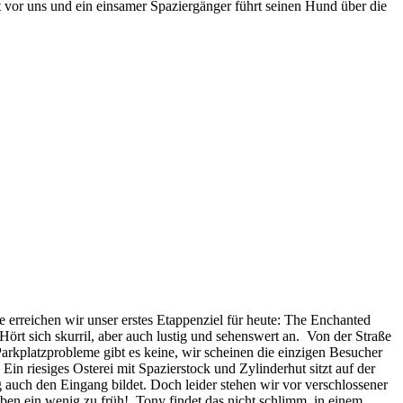
t vor uns und ein einsamer Spaziergänger führt seinen Hund über die
 erreichen wir unser erstes Etappenziel für heute: The Enchanted
rt sich skurril, aber auch lustig und sehenswert an. Von der Straße
rkplatzprobleme gibt es keine, wir scheinen die einzigen Besucher
in riesiges Osterei mit Spazierstock und Zylinderhut sitzt auf der
auch den Eingang bildet. Doch leider stehen wir vor verschlossener
ben ein wenig zu früh! Tony findet das nicht schlimm, in einem