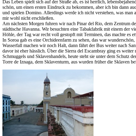
Das Leben spielt sich auf der Straße ab, es ist herrlich, lebensbejah
schön, um einen ersten Eindruck zu bekommen, aber ich bin dann auch
und spielen Domino. Allerdings werde ich nicht verstehen, was man 
mir wohl nicht erschließen.
Am nächsten Morgen fuhren wir nach Pinar del Rio, dem Zentrum des 
städtische Havanna. Wir besuchten eine Tabakfabrik mit einem der vie
Höhle, der Tag war recht voll gestopft mit Terminen, das machte es e
In Soroa gab es eine Orchideenfarm zu sehen, das war wunderschön, 
Wasserfall machen wir noch Halt, dann fährt der Bus weiter nach Sa
davor ist eher hässlich. Über die Sierra del Escambray ging es weit
Schmuggels und Sklavenhandels, heute steht sie unter dem Schutz de
Torre de Iznaga, dem Sklaventurm, aus wurden früher die Sklaven bei i