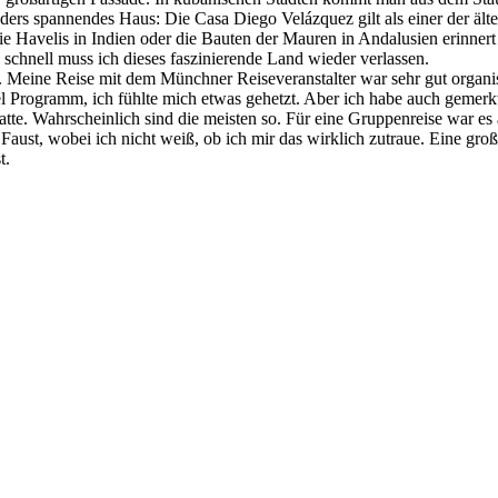
ders spannendes Haus: Die Casa Diego Velázquez gilt als einer der älte
die Havelis in Indien oder die Bauten der Mauren in Andalusien erinner
 schnell muss ich dieses faszinierende Land wieder verlassen.
t. Meine Reise mit dem Münchner Reiseveranstalter war sehr gut organi
Programm, ich fühlte mich etwas gehetzt. Aber ich habe auch gemerkt,
tte. Wahrscheinlich sind die meisten so. Für eine Gruppenreise war e
e Faust, wobei ich nicht weiß, ob ich mir das wirklich zutraue. Eine g
t.