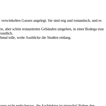
 verwinkelten Gassen angelegt. Sie sind eng und romantisch, und es
achen, aber schön restaurierten Gebäuden umgeben, in einer Bodega esse
eundlich.
hmal tolle, weite Ausblicke die Straßen entlang.
nen nicht mehr heraus, die Architektur ist einmalig! Neben den