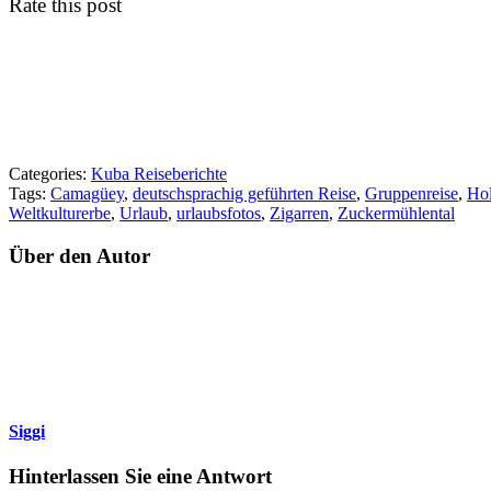
Rate this post
Categories:
Kuba Reiseberichte
Tags:
Camagüey
,
deutschsprachig geführten Reise
,
Gruppenreise
,
Ho
Weltkulturerbe
,
Urlaub
,
urlaubsfotos
,
Zigarren
,
Zuckermühlental
Über den Autor
Siggi
Hinterlassen Sie eine Antwort