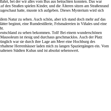
dfahrt, bei der wir alles vom Bus aus betrachten konnten. Das war
uf den Straßen spielen Kinder, und die Älteren sitzen am Straßenrand
ugeschaut hatte, musste ich aufgeben. Dieses Mysterium wird sich
llem Natur zu sehen. Auch schön, aber ich stand doch mehr auf das
ter beginnt, eine Rumdestillerie, Felsmalereien in Viñales und eine
ht.
n Deutschland zu sehen bekommen. Toll! Bei einem wunderschönen
 Mausoleum ist riesig und durchaus geschmacklos. Auch der Platz
sprünglich war sie durch ihre Lage am Meer eine Hochburg des
 erhaltene Herrenhäuser laden mich zu langen Spaziergängen ein. Vom
rhaltenen Städten Kubas und ist absolut sehenswert.