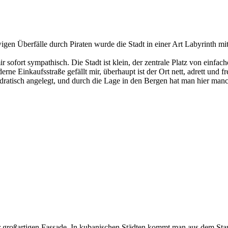
n Überfälle durch Piraten wurde die Stadt in einer Art Labyrinth mit
ir sofort sympathisch. Die Stadt ist klein, der zentrale Platz von einf
 Einkaufsstraße gefällt mir, überhaupt ist der Ort nett, adrett und fr
adratisch angelegt, und durch die Lage in den Bergen hat man hier manc
er großartigen Fassade. In kubanischen Städten kommt man aus dem Stau