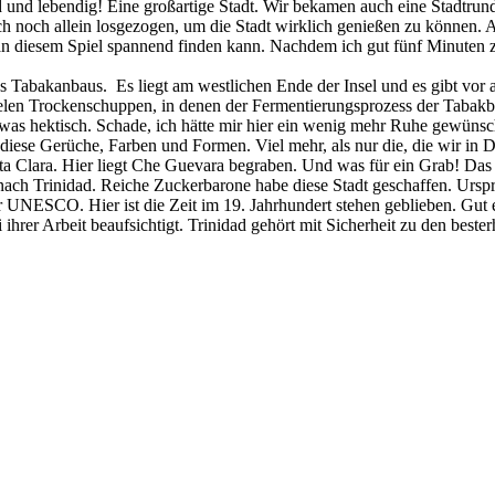
end und lebendig! Eine großartige Stadt. Wir bekamen auch eine Stadtrun
 noch allein losgezogen, um die Stadt wirklich genießen zu können. A
an diesem Spiel spannend finden kann. Nachdem ich gut fünf Minuten z
Tabakanbaus. Es liegt am westlichen Ende der Insel und es gibt vor a
len Trockenschuppen, in denen der Fermentierungsprozess der Tabakblät
twas hektisch. Schade, ich hätte mir hier ein wenig mehr Ruhe gewünsc
diese Gerüche, Farben und Formen. Viel mehr, als nur die, die wir i
nta Clara. Hier liegt Che Guevara begraben. Und was für ein Grab! Das
er nach Trinidad. Reiche Zuckerbarone habe diese Stadt geschaffen. Ur
r UNESCO. Hier ist die Zeit im 19. Jahrhundert stehen geblieben. Gut
hrer Arbeit beaufsichtigt. Trinidad gehört mit Sicherheit zu den beste