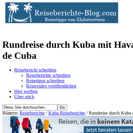
Rundreise durch Kuba mit Havan
de Cuba
Reisebericht schreiben
Reiseberichte schreiben
Reisetipps schreiben
Reisevideo veröffentlichen
Hier werben
Über mich
Blättern:
Reiseberichte
/
Kuba Reiseberichte
/ Rundreise durch Kuba 