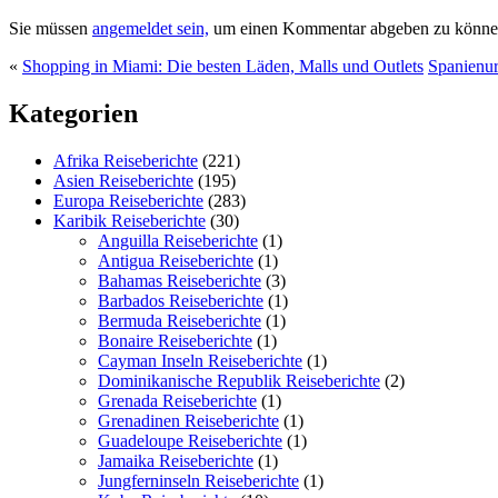
Sie müssen
angemeldet sein,
um einen Kommentar abgeben zu könne
«
Shopping in Miami: Die besten Läden, Malls und Outlets
Spanienur
Kategorien
Afrika Reiseberichte
(221)
Asien Reiseberichte
(195)
Europa Reiseberichte
(283)
Karibik Reiseberichte
(30)
Anguilla Reiseberichte
(1)
Antigua Reiseberichte
(1)
Bahamas Reiseberichte
(3)
Barbados Reiseberichte
(1)
Bermuda Reiseberichte
(1)
Bonaire Reiseberichte
(1)
Cayman Inseln Reiseberichte
(1)
Dominikanische Republik Reiseberichte
(2)
Grenada Reiseberichte
(1)
Grenadinen Reiseberichte
(1)
Guadeloupe Reiseberichte
(1)
Jamaika Reiseberichte
(1)
Jungferninseln Reiseberichte
(1)