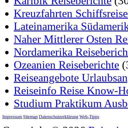
Karibik Reiseberichte
(30
Kreuzfahrten Schiffsreis
Lateinamerika Südamerik
Naher Mittlerer Osten Re
Nordamerika Reiseberich
Ozeanien Reiseberichte
(
Reiseangebote Urlaubsan
Reiseinfo Reise Know-
Studium Praktikum Ausb
Impressum
Sitemap
Datenschutzerklärung
Web-Tipps