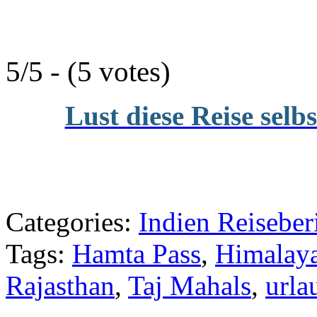
5/5 - (5 votes)
Lust diese Reise selb
Categories:
Indien Reiseber
Tags:
Hamta Pass
,
Himalay
Rajasthan
,
Taj Mahals
,
urla