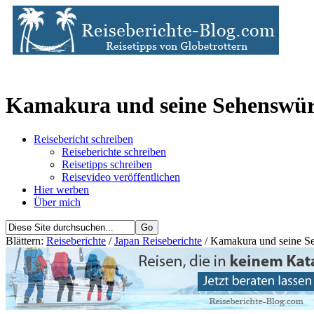
Kamakura und seine Sehenswür
Reisebericht schreiben
Reiseberichte schreiben
Reisetipps schreiben
Reisevideo veröffentlichen
Hier werben
Über mich
Blättern:
Reiseberichte
/
Japan Reiseberichte
/ Kamakura und seine S