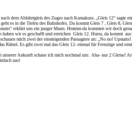
 nach dem Abfahrtgleis des Zuges nach Kamakura. „Gleis 12“ sagte mi
geht es in die Tiefen des Bahnhofes. Da kommt Gleis 7 , Gleis 8, Gle
wnstairs“ erklärt uns ein junger Mann. Hmmm-da kommen wir doch gerad
h haben wir es geschafft und erreichen Gleis 12. Hurra, da kommt auch
schauen mich zwei der einsteigenden Passagiere an: „No no! Upstairs!
 das Rätsel. Es gibt zwei mal das Gleis 12- einmal für Fernzüge und e
 unserer Ankunft schaue ich mich nochmal um: Aha- nur 2 Gleise! Ang
infach aus!