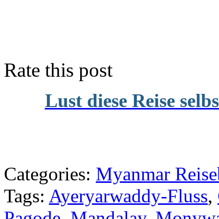
Rate this post
Lust diese Reise selb
Categories:
Myanmar Reiseb
Tags:
Ayeryarwaddy-Fluss
,
Pagode
,
Mandalay
,
Monyw