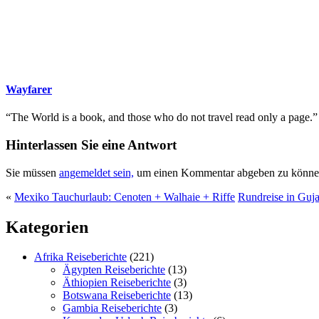
Wayfarer
“The World is a book, and those who do not travel read only a page.”
Hinterlassen Sie eine Antwort
Sie müssen
angemeldet sein,
um einen Kommentar abgeben zu könne
«
Mexiko Tauchurlaub: Cenoten + Walhaie + Riffe
Rundreise in Guja
Kategorien
Afrika Reiseberichte
(221)
Ägypten Reiseberichte
(13)
Äthiopien Reiseberichte
(3)
Botswana Reiseberichte
(13)
Gambia Reiseberichte
(3)