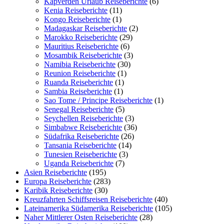
Kapverden Urlaub Reiseberichte
(6)
Kenia Reiseberichte
(11)
Kongo Reiseberichte
(1)
Madagaskar Reiseberichte
(2)
Marokko Reiseberichte
(29)
Mauritius Reiseberichte
(6)
Mosambik Reiseberichte
(3)
Namibia Reiseberichte
(30)
Reunion Reiseberichte
(1)
Ruanda Reiseberichte
(1)
Sambia Reiseberichte
(1)
Sao Tome / Principe Reiseberichte
(1)
Senegal Reiseberichte
(5)
Seychellen Reiseberichte
(3)
Simbabwe Reiseberichte
(36)
Südafrika Reiseberichte
(26)
Tansania Reiseberichte
(14)
Tunesien Reiseberichte
(3)
Uganda Reiseberichte
(7)
Asien Reiseberichte
(195)
Europa Reiseberichte
(283)
Karibik Reiseberichte
(30)
Kreuzfahrten Schiffsreisen Reiseberichte
(40)
Lateinamerika Südamerika Reiseberichte
(105)
Naher Mittlerer Osten Reiseberichte
(28)