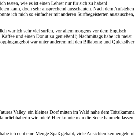
h testen, wie es ist einen Lehrer nur für sich zu haben!
 mieten kann, doch sehr ansprechend ausschauten. Nach dem Aufstehen
nte ich mich so einfacher mit anderen Surfbegeisterten austauschen,
lich war ich sehr viel surfen, vor allem morgens vor dem Englisch
n Kaffee und einen Donut zu genießen!!) Nachmittags habe ich meist
hoppingangebot war unter anderem mit den Billabong und Quicksilver
ures Valley, ein kleines Dorf mitten im Wald nahe dem Tsitsikamma
 Naturliebhaberin wie mich! Hier konnte man die Seele baumeln lassen
, habe ich echt eine Menge Spaß gehabt, viele Ansichten kennengelernt