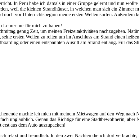
icht. In Peru habe ich damals in einer Gruppe gelernt und nun wollte ic
ieden, weil die kleinen Strandhäuser, in welchen man sich ein Zimmer
d noch vor Unterrichtsbeginn meine ersten Wellen surfen. Außerdem kon
n Lehrer nur für mich zu haben!
achmittag genug Zeit, um meinen Freizeitaktivitäten nachzugehen. Natür
 seine ersten Wellen zu reiten um im Anschluss am Strand einen heiße
boarding oder einen entspannten Ausritt am Strand entlang. Für das S
chenende machte ich mich mit meinem Mietwagen auf den Weg nach Nat
infach unglaublich. Genau das Richtige für eine Stadtbewohnerin, aber
t erst aus dem Auto auszupacken!
ich relaxt und freundlich. In den zwei Nächten die ich dort verbrachte