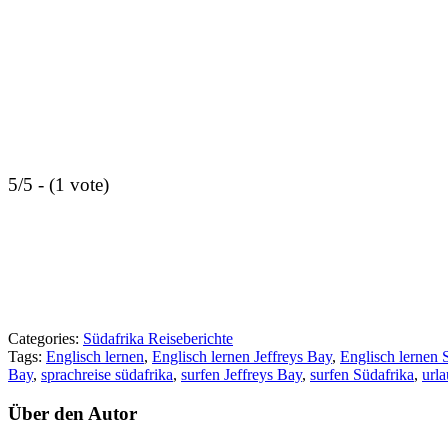
5/5 - (1 vote)
Categories:
Südafrika Reiseberichte
Tags:
Englisch lernen
,
Englisch lernen Jeffreys Bay
,
Englisch lernen 
Bay
,
sprachreise südafrika
,
surfen Jeffreys Bay
,
surfen Südafrika
,
urla
Über den Autor