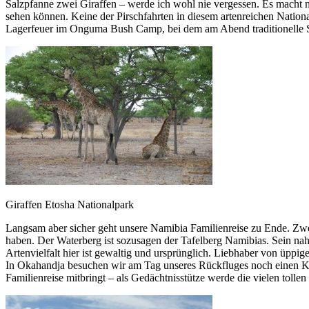
Salzpfanne zwei Giraffen – werde ich wohl nie vergessen. Es macht m
sehen können. Keine der Pirschfahrten in diesem artenreichen Nationa
Lagerfeuer im Onguma Bush Camp, bei dem am Abend traditionelle S
Giraffen Etosha Nationalpark
Langsam aber sicher geht unsere Namibia Familienreise zu Ende. Zwe
haben. Der Waterberg ist sozusagen der Tafelberg Namibias. Sein na
Artenvielfalt hier ist gewaltig und ursprünglich. Liebhaber von üpp
In Okahandja besuchen wir am Tag unseres Rückfluges noch einen Ku
Familienreise mitbringt – als Gedächtnisstütze werde die vielen tolle