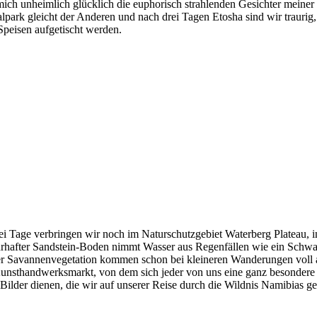
ich unheimlich glücklich die euphorisch strahlenden Gesichter meiner 
lpark gleicht der Anderen und nach drei Tagen Etosha sind wir traurig,
peisen aufgetischt werden.
i Tage verbringen wir noch im Naturschutzgebiet Waterberg Plateau, 
hrhafter Sandstein-Boden nimmt Wasser aus Regenfällen wie ein Schwam
iger Savannenvegetation kommen schon bei kleineren Wanderungen voll 
nsthandwerksmarkt, von dem sich jeder von uns eine ganz besondere H
n Bilder dienen, die wir auf unserer Reise durch die Wildnis Namibias 