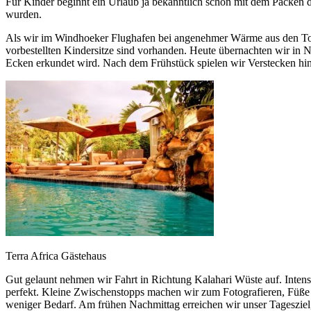
Für Kinder beginnt ein Urlaub ja bekanntlich schon mit dem Packen de
wurden.
Als wir im Windhoeker Flughafen bei angenehmer Wärme aus den Toren
vorbestellten Kindersitze sind vorhanden. Heute übernachten wir in
Ecken erkundet wird. Nach dem Frühstück spielen wir Verstecken hint
Terra Africa Gästehaus
Gut gelaunt nehmen wir Fahrt in Richtung Kalahari Wüste auf. Inte
perfekt. Kleine Zwischenstopps machen wir zum Fotografieren, Füße v
weniger Bedarf. Am frühen Nachmittag erreichen wir unser Tagesziel,