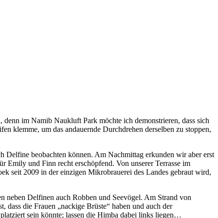
ch, denn im Namib Naukluft Park möchte ich demonstrieren, dass sich
 Reifen klemme, um das andauernde Durchdrehen derselben zu stoppen,
ch Delfine beobachten können. Am Nachmittag erkunden wir aber erst
ür Emily und Finn recht erschöpfend. Von unserer Terrasse im
k seit 2009 in der einzigen Mikrobrauerei des Landes gebraut wird,
sehen neben Delfinen auch Robben und Seevögel. Am Strand von
t, dass die Frauen „nackige Brüste“ haben und auch der
latziert sein könnte; lassen die Himba dabei links liegen…