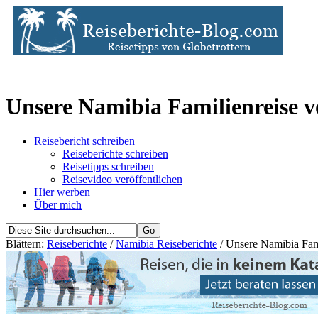
Unsere Namibia Familienreise 
Reisebericht schreiben
Reiseberichte schreiben
Reisetipps schreiben
Reisevideo veröffentlichen
Hier werben
Über mich
Blättern:
Reiseberichte
/
Namibia Reiseberichte
/ Unsere Namibia Fami