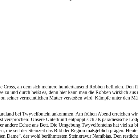
e Cross, an dem sich mehrere hunderttausend Robben befinden. Den fi
ase zu und durch heißt es, denn hier kann man die Robben wirklich aus 
von seiner vermeintlichen Mutter verstoßen wird. Kämpfe unter den M
raland bei Twyvelfontein ankommen. Am frühen Abend erreichen wir un
st versprochen! Unsere Unterkunft entpuppt sich als paradiesische Lodg
oder andere Echse ans Bett. Die Umgebung Twyvelfonteins hat viel zu b
en, die seit der Steinzeit das Bild der Region maßgeblich prägen. Heut
ßen Dame“, der wohl berühmtesten Steingravur Namibias. Den restliche