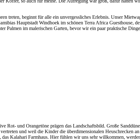
r Koffer, so auch für meine. Die Aufregung war groß, dafür hatten wir
 treten, beginnt für alle ein unvergessliches Erlebnis. Unser Mietw
 Namibias Hauptstadt Windhoek im schönen Terra Africa Guesthouse, de
er Palmen im malerischen Garten, bevor wir ein paar praktische Dinge
nsive Rot- und Orangetöne prägen das Landschaftsbild. Große Sanddün
ertreten und weil die Kinder die überdimensionalen Heuschrecken an St
 das Kalahari Farmhaus. Hier fühlen wir uns sehr willkommen, werden 