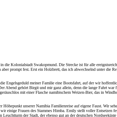
in die Kolonialstadt Swakopmund. Die Strecke ist für alle ereignisrei
ch aber prompt fest. Erst ein Holzbrett, das ich abwechselnd unter die
e Engelsgeduld meiner Familie eine Bootsfahrt, auf der wir hoffentli
r Abend gehört Birgit und mir ganz allein, denn die lange Fahrt war f
eräuschlos mit einer Flasche namibischem Weizen-Bier, das in Windhoe
erer Höhepunkt unserer Namibia Familienreise auf eigene Faust. Wir 
 einige Frauen des Stammes Himba. Emily stellt voller Entsetzen fes
 Leuchtturm der Stadt, der ebenso gut an der deutschen Nordseeküste p