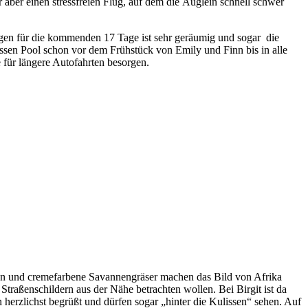
 aber einen stressfreien Flug, auf dem die Äuglein schnell schwer
agen für die kommenden 17 Tage ist sehr geräumig und sogar die
ssen Pool schon vor dem Frühstück von Emily und Finn bis in alle
 für längere Autofahrten besorgen.
en und cremefarbene Savannengräser machen das Bild von Afrika
raßenschildern aus der Nähe betrachten wollen. Bei Birgit ist da
herzlichst begrüßt und dürfen sogar „hinter die Kulissen“ sehen. Auf