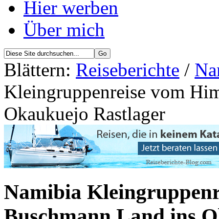
Hier werben
Über mich
Blättern:
Reiseberichte
/
Na
Kleingruppenreise vom Hi
Okaukuejo Rastlager
Namibia Kleingruppen
Buschmann Land ins O