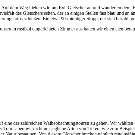
 Auf dem Weg hielten wir am Exit Gletscher an und wanderten den „Ed
elfalt des Gletschers sehen, der an einigen Stellen fast blau und an a
rungsfotos schießen. Ein etwa 90-minütiger Stopp, der sich bezahlt g
unserem rustikal eingerichteten Zimmer aus hatten wir einen atembera
auf eine der zahlreichen Walbeobachtungstouren zu gehen. Wir wählten
r Tour sahen wir nicht nur jegliche Arten von Tieren, wie zum Beispie
er Natur bestaunen. Von diesem Gletscher brechen nämlich regelmäßig 