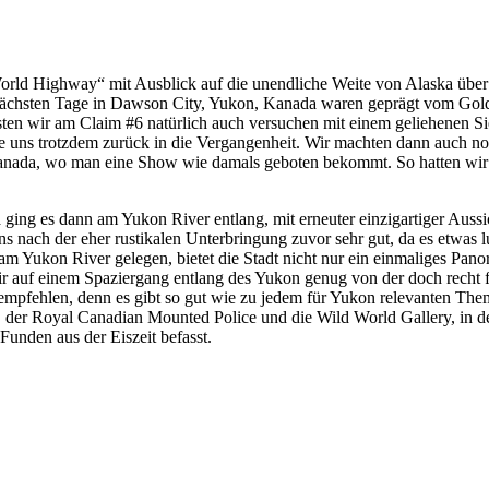
rld Highway“ mit Ausblick auf die unendliche Weite von Alaska über 
 nächsten Tage in Dawson City, Yukon, Kanada waren geprägt vom Gold
en wir am Claim #6 natürlich auch versuchen mit einem geliehenen Si
te uns trotzdem zurück in die Vergangenheit. Wir machten dann auch no
 Kanada, wo man eine Show wie damals geboten bekommt. So hatten wir
ng es dann am Yukon River entlang, mit erneuter einzigartiger Aussic
nach der eher rustikalen Unterbringung zuvor sehr gut, da es etwas lux
m Yukon River gelegen, bietet die Stadt nicht nur ein einmaliges Pan
ir auf einem Spaziergang entlang des Yukon genug von der doch recht
pfehlen, denn es gibt so gut wie zu jedem für Yukon relevanten Them
 der Royal Canadian Mounted Police und die Wild World Gallery, in de
Funden aus der Eiszeit befasst.