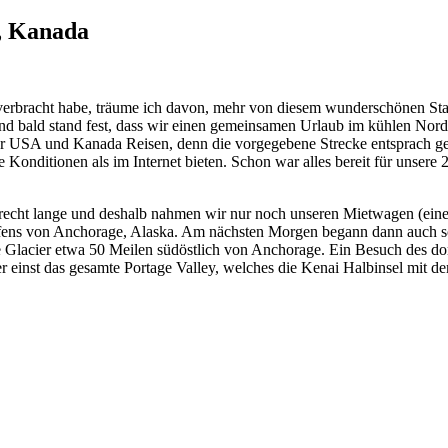
, Kanada
 verbracht habe, träume ich davon, mehr von diesem wunderschönen Sta
d bald stand fest, dass wir einen gemeinsamen Urlaub im kühlen Nor
 für USA und Kanada Reisen, denn die vorgegebene Strecke entsprach ge
re Konditionen als im Internet bieten. Schon war alles bereit für uns
e recht lange und deshalb nahmen wir nur noch unseren Mietwagen (ei
fens von Anchorage, Alaska. Am nächsten Morgen begann dann auch sch
lacier etwa 50 Meilen südöstlich von Anchorage. Ein Besuch des dorti
 einst das gesamte Portage Valley, welches die Kenai Halbinsel mit dem