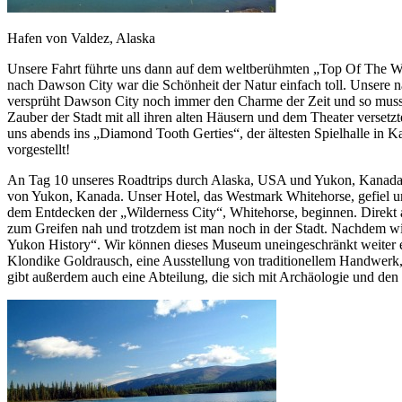
Hafen von Valdez, Alaska
Unsere Fahrt führte uns dann auf dem weltberühmten „Top Of The Wo
nach Dawson City war die Schönheit der Natur einfach toll. Unsere
versprüht Dawson City noch immer den Charme der Zeit und so musst
Zauber der Stadt mit all ihren alten Häusern und dem Theater versetz
uns abends ins „Diamond Tooth Gerties“, der ältesten Spielhalle in
vorgestellt!
An Tag 10 unseres Roadtrips durch Alaska, USA und Yukon, Kanada gi
von Yukon, Kanada. Unser Hotel, das Westmark Whitehorse, gefiel uns 
dem Entdecken der „Wilderness City“, Whitehorse, beginnen. Direkt a
zum Greifen nah und trotzdem ist man noch in der Stadt. Nachdem w
Yukon History“. Wir können dieses Museum uneingeschränkt weiter em
Klondike Goldrausch, eine Ausstellung von traditionellem Handwerk,
gibt außerdem auch eine Abteilung, die sich mit Archäologie und den 