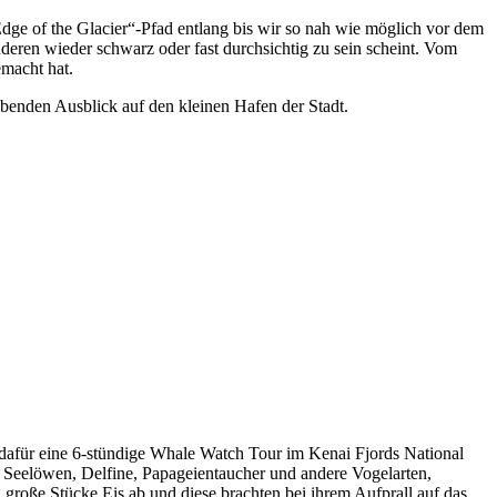
ge of the Glacier“-Pfad entlang bis wir so nah wie möglich vor dem
nderen wieder schwarz oder fast durchsichtig zu sein scheint. Vom
emacht hat.
ubenden Ausblick auf den kleinen Hafen der Stadt.
 dafür eine 6-stündige Whale Watch Tour im Kenai Fjords National
l Seelöwen, Delfine, Papageientaucher und andere Vogelarten,
große Stücke Eis ab und diese brachten bei ihrem Aufprall auf das