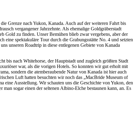
die Grenze nach Yukon, Kanada. Auch auf der weiteren Fahrt bis
rausch vergangener Jahrzehnte. Als ehemalige Goldgräberstadt
eb Gold zu finden. Unser Bemühen blieb zwar vergebens, aber der
ch eine spektakuläre Tour durch die Grabungsstätte No. 4 und setzten
 uns unseren Roadtrip in diese entlegenen Gebiete von Kanada
ht bis nach Whitehorse, der Hauptstadt und zugleich größten Stadt
uriöser war, als die vorigen Hotels. So konnten wir gut erholt mit
orama, sondern die atemberaubende Natur von Kanada ist hier auch
 frischen Luft hatten besuchten wir noch das „MacBride Museum of
a eine Ausstellung. Wir schauten uns die Geschichte von Yukon, den
r man sogar einen der seltenen Albino-Elche bestaunen kann, an. Es