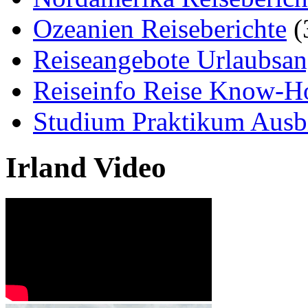
Ozeanien Reiseberichte
(
Reiseangebote Urlaubsan
Reiseinfo Reise Know-
Studium Praktikum Ausb
Irland Video