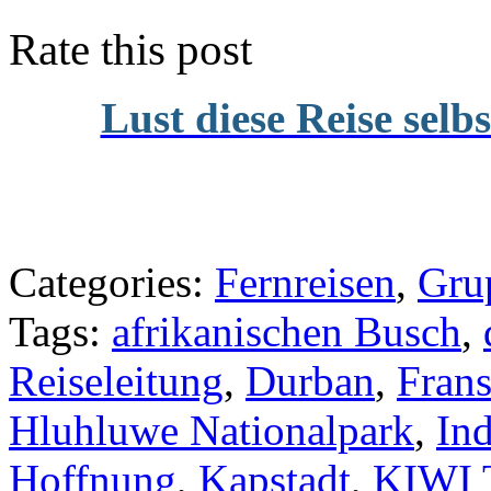
Rate this post
Lust diese Reise selb
Categories:
Fernreisen
,
Gru
Tags:
afrikanischen Busch
,
Reiseleitung
,
Durban
,
Fran
Hluhluwe Nationalpark
,
In
Hoffnung
,
Kapstadt
,
KIWI 