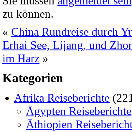
Sie müssen
angemeldet sein
zu können.
«
China Rundreise durch Y
Erhai See, Lijang, und Zho
im Harz
»
Kategorien
Afrika Reiseberichte
(22
Ägypten Reiseberichte
Äthiopien Reiseberich