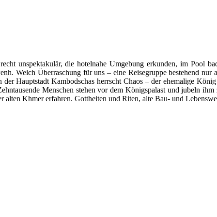
f recht unspektakulär, die hotelnahe Umgebung erkunden, im Pool b
Penh. Welch Überraschung für uns – eine Reisegruppe bestehend nur 
 der Hauptstadt Kambodschas herrscht Chaos – der ehemalige König 
Zehntausende Menschen stehen vor dem Königspalast und jubeln ihm z
er alten Khmer erfahren. Gottheiten und Riten, alte Bau- und Lebenswe