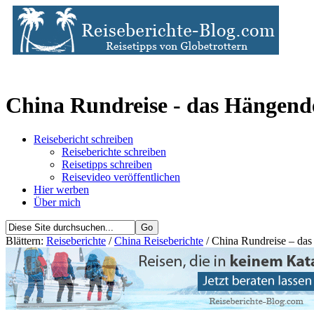
China Rundreise - das Hängend
Reisebericht schreiben
Reiseberichte schreiben
Reisetipps schreiben
Reisevideo veröffentlichen
Hier werben
Über mich
Blättern:
Reiseberichte
/
China Reiseberichte
/ China Rundreise – das