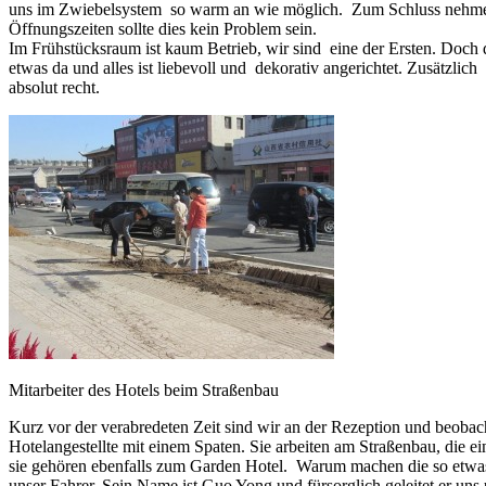
uns im Zwiebelsystem so warm an wie möglich. Zum Schluss nehme ich
Öffnungszeiten sollte dies kein Problem sein.
Im Frühstücksraum ist kaum Betrieb, wir sind eine der Ersten. Doch da
etwas da und alles ist liebevoll und dekorativ angerichtet. Zusätzlic
absolut recht.
Mitarbeiter des Hotels beim Straßenbau
Kurz vor der verabredeten Zeit sind wir an der Rezeption und beobac
Hotelangestellte mit einem Spaten. Sie arbeiten am Straßenbau, die 
sie gehören ebenfalls zum Garden Hotel. Warum machen die so etwas?
unser Fahrer. Sein Name ist Guo Yong und fürsorglich geleitet er uns