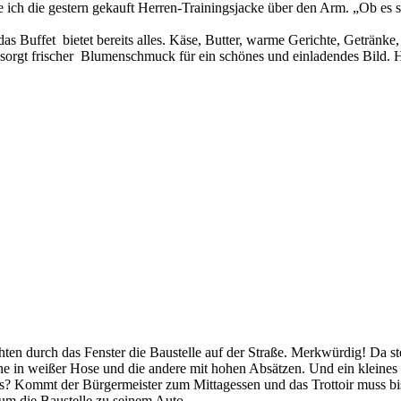
 die gestern gekauft Herren-Trainingsjacke über den Arm. „Ob es schon
s Buffet bietet bereits alles. Käse, Butter, warme Gerichte, Getränke,
h sorgt frischer Blumenschmuck für ein schönes und einladendes Bild. Hi
hten durch das Fenster die Baustelle auf der Straße. Merkwürdig! Da s
eine in weißer Hose und die andere mit hohen Absätzen. Und ein klein
 Kommt der Bürgermeister zum Mittagessen und das Trottoir muss bis d
 um die Baustelle zu seinem Auto.