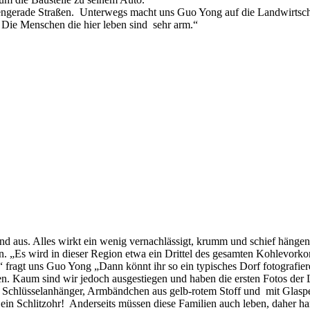
erzengerade Straßen. Unterwegs macht uns Guo Yong auf die Landwirts
. Die Menschen die hier leben sind sehr arm.“
tand aus. Alles wirkt ein wenig vernachlässigt, krumm und schief häng
sen. „Es wird in dieser Region etwa ein Drittel des gesamten Kohlev
fragt uns Guo Yong „Dann könnt ihr so ein typisches Dorf fotografieren
 wirken. Kaum sind wir jedoch ausgestiegen und haben die ersten Fotos
te Schlüsselanhänger, Armbändchen aus gelb-rotem Stoff und mit Glasp
o ein Schlitzohr! Anderseits müssen diese Familien auch leben, daher h