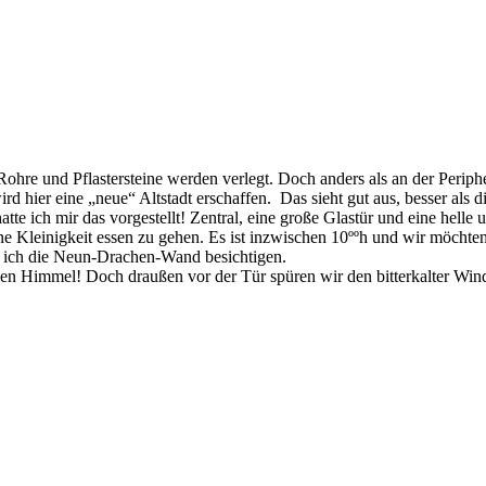
 Rohre und Pflastersteine werden verlegt. Doch anders als an der Periph
d hier eine „neue“ Altstadt erschaffen. Das sieht gut aus, besser als 
tte ich mir das vorgestellt! Zentral, eine große Glastür und eine hell
 Kleinigkeit essen zu gehen. Es ist inzwischen 10ººh und wir möchte
te ich die Neun-Drachen-Wand besichtigen.
 Himmel! Doch draußen vor der Tür spüren wir den bitterkalter Wind p