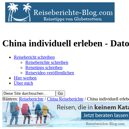
China individuell erleben - Dat
Reisebericht schreiben
Reiseberichte schreiben
Reisetipps schreiben
Reisevideo veröffentlichen
Hier werben
Über mich
Blättern:
Reiseberichte
/
China Reiseberichte
/ China individuell erle