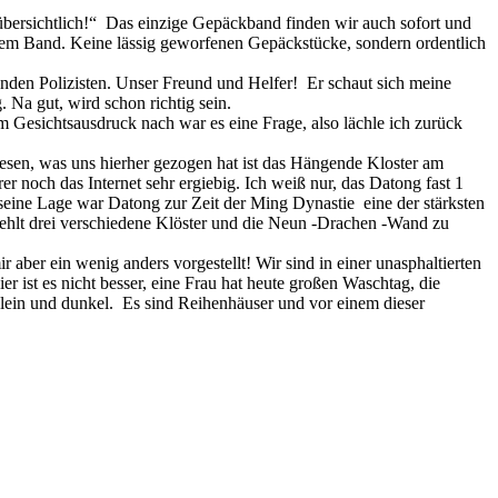
 übersichtlich!“ Das einzige Gepäckband finden wir auch sofort und
 dem Band. Keine lässig geworfenen Gepäckstücke, sondern ordentlich
nden Polizisten. Unser Freund und Helfer! Er schaut sich meine
Na gut, wird schon richtig sein.
em Gesichtsausdruck nach war es eine Frage, also lächle ich zurück
lesen, was uns hierher gezogen hat ist das Hängende Kloster am
och das Internet sehr ergiebig. Ich weiß nur, das Datong fast 1
eine Lage war Datong zur Zeit der Ming Dynastie eine der stärksten
ehlt drei verschiedene Klöster und die Neun -Drachen -Wand zu
 aber ein wenig anders vorgestellt! Wir sind in einer unasphaltierten
r ist es nicht besser, eine Frau hat heute großen Waschtag, die
lein und dunkel. Es sind Reihenhäuser und vor einem dieser