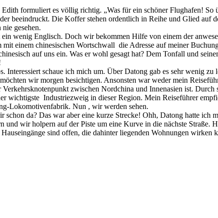
dith formuliert es völlig richtig. „Was für ein schöner Flughafen! So
eder beeindruckt. Die Koffer stehen ordentlich in Reihe und Glied auf
 nie gesehen.
ht ein wenig Englisch. Doch wir bekommen Hilfe von einem der anwese
 mit einem chinesischen Wortschwall die Adresse auf meiner Buchung. 
f chinesisch auf uns ein. Was er wohl gesagt hat? Dem Tonfall und sein
!
s. Interessiert schaue ich mich um. Über Datong gab es sehr wenig zu 
chten wir morgen besichtigen. Ansonsten war weder mein Reiseführer n
r Verkehrsknotenpunkt zwischen Nordchina und Innenasien ist. Durch s
r wichtigste Industriezweig in dieser Region. Mein Reiseführer empfi
tong-Lokomotivenfabrik. Nun , wir werden sehen.
ir schon da? Das war aber eine kurze Strecke! Ohh, Datong hatte ich mir
und wir holpern auf der Piste um eine Kurve in die nächste Straße. Hie
 Hauseingänge sind offen, die dahinter liegenden Wohnungen wirken k