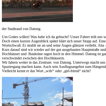
der Stadtrand von Datong
Um Gottes willen! Was habe ich da gebucht? Unser Fahrer teilt uns wie
Doch einen kurzen Augenblick später klärt sich unser Stopp auf. Ein
Wortschwall. Er strahlt sie an und seine Augen glänzen verliebt. Aha
Kurz darauf sind wir wieder auf der gut ausgebauten Hauptstraße und 
Hochhäuser und Baukräne ragen hoch in den Himmel. Datong ist ganz o
verschwindet zwischen den Hochhäusern.
Wir fahren weiter in das Zentrum von Datong. Unterwegs macht uns de
Spaziergang machen kann. Auch sein Ausflugsangebot zum Hängenden K
Vielleicht kennt er das Wort „wife“ oder „girl-friend“ nicht?