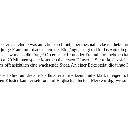
der lächelnd etwas auf chinesisch mit, aber diesmal nicke ich lieber ni
e junge Frau kommt aus einem der Eingänge, steigt mit in das Auto, be
 – das war also die Frage! Ob er seine Frau oder Freundin mitnehmen k
ca. 20 Minuten später kommen die ersten Häuser in Sicht. Ja, das sieh
ffensichtlich eine wachsende Stadt. An einer Ecke steigt die junge F
r Fahrer auf die alte Stadtmauer aufmerksam und erklärt, in eigentlic
loster kann er sehr gut auf Englisch anbieten. Merkwürdig, wieso ha