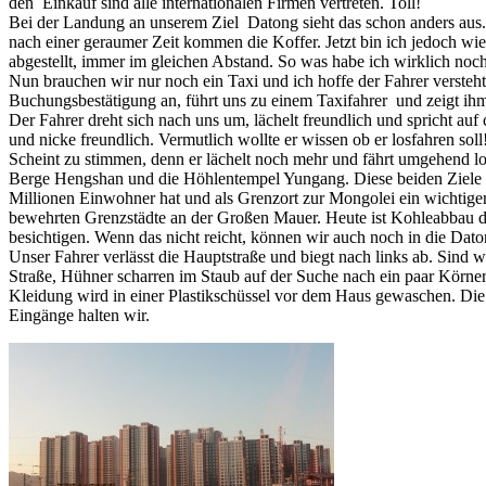
den Einkauf sind alle internationalen Firmen vertreten. Toll!
Bei der Landung an unserem Ziel Datong sieht das schon anders aus. E
nach einer geraumer Zeit kommen die Koffer. Jetzt bin ich jedoch wi
abgestellt, immer im gleichen Abstand. So was habe ich wirklich noch
Nun brauchen wir nur noch ein Taxi und ich hoffe der Fahrer verste
Buchungsbestätigung an, führt uns zu einem Taxifahrer und zeigt ihm
Der Fahrer dreht sich nach uns um, lächelt freundlich und spricht au
und nicke freundlich. Vermutlich wollte er wissen ob er losfahren soll
Scheint zu stimmen, denn er lächelt noch mehr und fährt umgehend lo
Berge Hengshan und die Höhlentempel Yungang. Diese beiden Ziele mö
Millionen Einwohner hat und als Grenzort zur Mongolei ein wichtige
bewehrten Grenzstädte an der Großen Mauer. Heute ist Kohleabbau de
besichtigen. Wenn das nicht reicht, können wir auch noch in die Da
Unser Fahrer verlässt die Hauptstraße und biegt nach links ab. Sind w
Straße, Hühner scharren im Staub auf der Suche nach ein paar Körnern 
Kleidung wird in einer Plastikschüssel vor dem Haus gewaschen. Die
Eingänge halten wir.