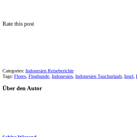
Rate this post
Categories:
Indonesien Reiseberichte
Tags:
Flores
,
Flughunde
,
Indonesien
,
Indonesien Tauchurlaub
,
Insel
,
Über den Autor