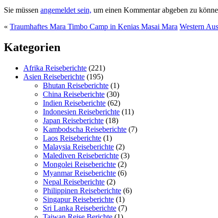
Sie müssen
angemeldet sein,
um einen Kommentar abgeben zu könne
«
Traumhaftes Mara Timbo Camp in Kenias Masai Mara
Western Aus
Kategorien
Afrika Reiseberichte
(221)
Asien Reiseberichte
(195)
Bhutan Reiseberichte
(1)
China Reiseberichte
(30)
Indien Reiseberichte
(62)
Indonesien Reiseberichte
(11)
Japan Reiseberichte
(18)
Kambodscha Reiseberichte
(7)
Laos Reiseberichte
(1)
Malaysia Reiseberichte
(2)
Malediven Reiseberichte
(3)
Mongolei Reiseberichte
(2)
Myanmar Reiseberichte
(6)
Nepal Reiseberichte
(2)
Philippinen Reiseberichte
(6)
Singapur Reiseberichte
(1)
Sri Lanka Reiseberichte
(7)
Taiwan Reise Berichte
(1)