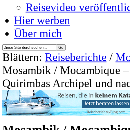
Reisevideo veröffentli
Hier werben
Über mich
Blättern:
Reiseberichte
/
Mo
Mosambik / Mocambique – 
Quirimbas Archipel und na
Mosambik / Mocambiqu