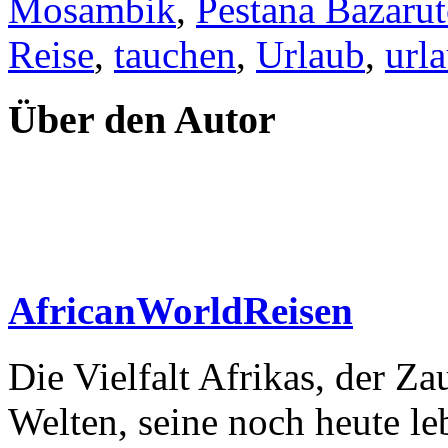
Mosambik
,
Pestana Bazaru
Reise
,
tauchen
,
Urlaub
,
url
Über den Autor
AfricanWorldReisen
Die Vielfalt Afrikas, der Z
Welten, seine noch heute l