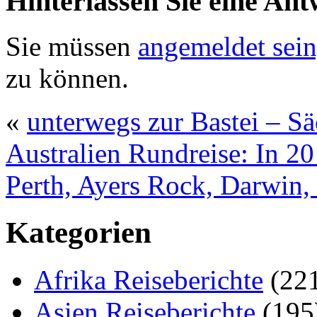
Hinterlassen Sie eine Ant
Sie müssen
angemeldet sein
zu können.
«
unterwegs zur Bastei – S
Australien Rundreise: In 20
Perth, Ayers Rock, Darwin,
Kategorien
Afrika Reiseberichte
(22
Asien Reiseberichte
(195