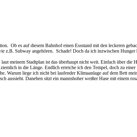
ation. Ob es auf diesem Bahnhof einen Essstand mit den leckeren geba
e wie z.B. Subway angehören. Schade! Doch da ich inzwischen Hunger ha
t meinem Stadtplan ist das überhaupt nicht weit. Einfach über die H
ck ziemlich in die Länge. Endlich erreiche ich den Tempel, doch zu ein
sehe. Warum liege ich nicht bei laufender Klimaanlage auf dem Bett me
sisch aussieht. Daneben sitzt ein mannshoher weißer Hase mit einem ro