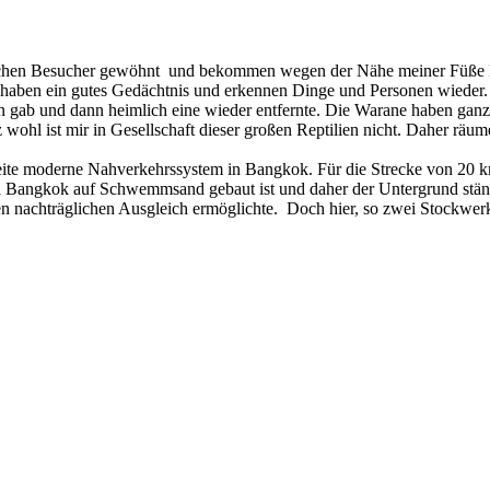
hlichen Besucher gewöhnt und bekommen wegen der Nähe meiner Füße 
len, haben ein gutes Gedächtnis und erkennen Dinge und Personen wieder
ab und dann heimlich eine wieder entfernte. Die Warane haben ganz kl
 wohl ist mir in Gesellschaft dieser großen Reptilien nicht. Daher rä
ite moderne Nahverkehrssystem in Bangkok. Für die Strecke von 20 km
a Bangkok auf Schwemmsand gebaut ist und daher der Untergrund ständ
n nachträglichen Ausgleich ermöglichte. Doch hier, so zwei Stockwerke