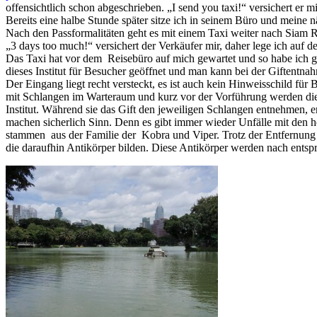
offensichtlich schon abgeschrieben. „I send you taxi!“ versichert er 
Bereits eine halbe Stunde später sitze ich in seinem Büro und meine
Nach den Passformalitäten geht es mit einem Taxi weiter nach Siam R
„3 days too much!“ versichert der Verkäufer mir, daher lege ich au
Das Taxi hat vor dem Reisebüro auf mich gewartet und so habe ich gle
dieses Institut für Besucher geöffnet und man kann bei der Giftentn
Der Eingang liegt recht versteckt, es ist auch kein Hinweisschild fü
mit Schlangen im Warteraum und kurz vor der Vorführung werden die 
Institut. Während sie das Gift den jeweiligen Schlangen entnehmen, e
machen sicherlich Sinn. Denn es gibt immer wieder Unfälle mit den h
stammen aus der Familie der Kobra und Viper. Trotz der Entfernung k
die daraufhin Antikörper bilden. Diese Antikörper werden nach entsp