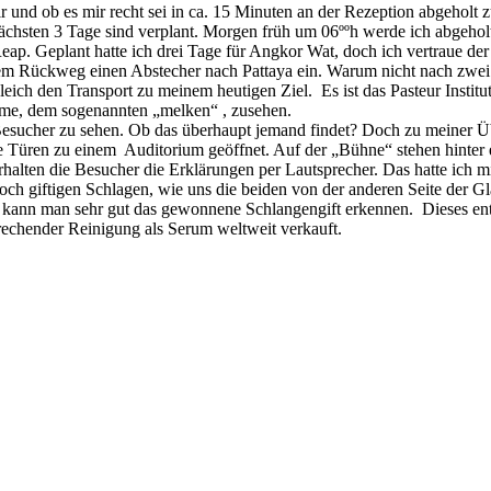
mir und ob es mir recht sei in ca. 15 Minuten an der Rezeption abgeholt 
 nächsten 3 Tage sind verplant. Morgen früh um 06ººh werde ich abgeh
eap. Geplant hatte ich drei Tage für Angkor Wat, doch ich vertraue der
f dem Rückweg einen Abstecher nach Pattaya ein. Warum nicht nach zwe
ich den Transport zu meinem heutigen Ziel. Es ist das Pasteur Institut
ahme, dem sogenannten „melken“ , zusehen.
r Besucher zu sehen. Ob das überhaupt jemand findet? Doch zu meiner Üb
Türen zu einem Auditorium geöffnet. Auf der „Bühne“ stehen hinter e
rhalten die Besucher die Erklärungen per Lautsprecher. Das hatte ich 
och giftigen Schlagen, wie uns die beiden von der anderen Seite der G
ann man sehr gut das gewonnene Schlangengift erkennen. Dieses entnom
rechender Reinigung als Serum weltweit verkauft.