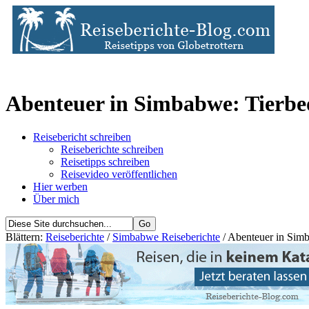
Abenteuer in Simbabwe: Tierb
Reisebericht schreiben
Reiseberichte schreiben
Reisetipps schreiben
Reisevideo veröffentlichen
Hier werben
Über mich
Blättern:
Reiseberichte
/
Simbabwe Reiseberichte
/ Abenteuer in Sim