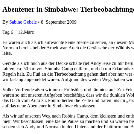
Abenteuer in Simbabwe: Tierbeobachtung
By
Sabine Gebele
• 8. September 2009
Tag 6 12.März
Es waren auch als ich aufwachte keine Sterne zu sehen, an diesem Mo
Norman bereits bei der Arbeit war. Auch die Geräusche der Wildnis wa
leise.
Gerade als ich mich aus der Decke schälte rief Andy leise zu mir her
fahren, ca. 50 km von Shumba Camp entfernt, und da um Erlaubnis zu b
Regeln hält. Zu Fuß an die Tierbeobachtung gehen darf aber nur wer 
wir bislang angemeldet waren. Aufgrund des weiten Wegs hatten wir
Voller Vorfreude aßen wir unser Frühstück und räumten auf. Zur Feie
waren so mit unseren Aufgaben beschäftigt, dass wir die dunklen Wolk
das Dach vom Auto zu, kontrollierten die Zelte und trafen uns im „E
auf das neue Abenteuer in Simbabwe einzulassen.
Als wir auf unserem Weg nach Robins Camp, dem kleinsten und entle
hielt. Wir beschlossen, eine kleine Pause zu machen und zu warten b
setzten sich Andy und Norman in den Unterstand der Plattform und An