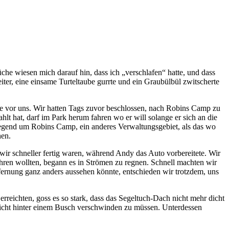
he wiesen mich darauf hin, dass ich „verschlafen“ hatte, und dass
ter, eine einsame Turteltaube gurrte und ein Graubülbül zwitscherte
cke vor uns. Wir hatten Tags zuvor beschlossen, nach Robins Camp zu
lt hat, darf im Park herum fahren wo er will solange er sich an die
e Gegend um Robins Camp, ein anderes Verwaltungsgebiet, als das wo
hen.
wir schneller fertig waren, während Andy das Auto vorbereitete. Wir
ahren wollten, begann es in Strömen zu regnen. Schnell machten wir
fernung ganz anders aussehen könnte, entschieden wir trotzdem, uns
ichten, goss es so stark, dass das Segeltuch-Dach nicht mehr dicht
 nicht hinter einem Busch verschwinden zu müssen. Unterdessen