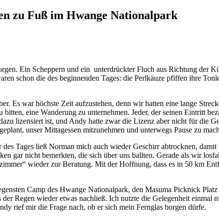
en zu Fuß im Hwange Nationalpark
rgen. Ein Scheppern und ein unterdrückter Fluch aus Richtung der Küc
ren schon die des beginnenden Tages: die Perlkäuze pfiffen ihre Tonlei
über. Es war höchste Zeit aufzustehen, denn wir hatten eine lange Stre
itten, eine Wanderung zu unternehmen. Jeder, der seinen Eintritt bezah
dazu lizensiert ist, und Andy hatte zwar die Lizenz aber nicht für di
 geplant, unser Mittagessen mitzunehmen und unterwegs Pause zu mac
r des Tages ließ Norman mich auch wieder Geschirr abtrocknen, damit 
en gar nicht bemerkten, die sich über uns ballten. Gerade als wir losf
ßzimmer“ wieder zur Beratung. Mit der Hoffnung, dass es in 50 km Ent
gensten Camp des Hwange Nationalpark, den Masuma Picknick Platz erre
is der Regen wieder etwas nachließ. Ich nutzte die Gelegenheit einmal
dy rief mir die Frage nach, ob er sich mein Fernglas borgen dürfe.