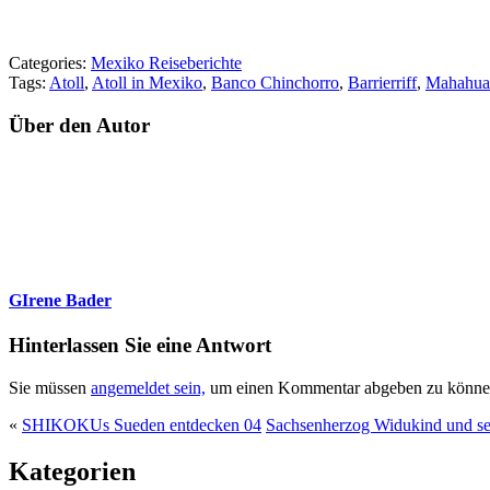
Categories:
Mexiko Reiseberichte
Tags:
Atoll
,
Atoll in Mexiko
,
Banco Chinchorro
,
Barrierriff
,
Mahahua
Über den Autor
GIrene Bader
Hinterlassen Sie eine Antwort
Sie müssen
angemeldet sein,
um einen Kommentar abgeben zu könne
«
SHIKOKUs Sueden entdecken 04
Sachsenherzog Widukind und sei
Kategorien