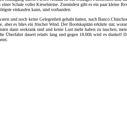
n einer Schale voller Kieselsteine. Zumindest gibt es ein paar kleine R
tigste einkaufen kann, sind vorhanden.
er waren und noch keine Gelegenheit gehabt hatten, nach Banco Chinch
, aber es blies ein frischer Wind. Der Bootskapitän erklärte mir, wora
isten dann seekrank sind und keine Lust mehr haben zu tauchen, meint
die Überfahrt dauert relativ lang und gegen 18.00h wird es dunkel! 
annt.