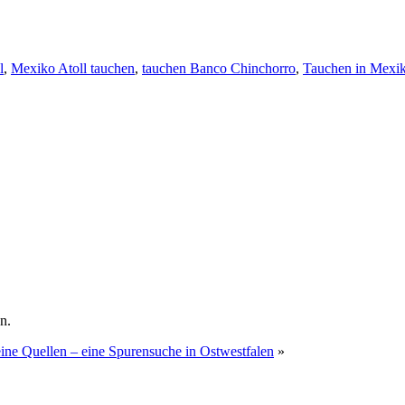
l
,
Mexiko Atoll tauchen
,
tauchen Banco Chinchorro
,
Tauchen in Mexi
n.
ne Quellen – eine Spurensuche in Ostwestfalen
»