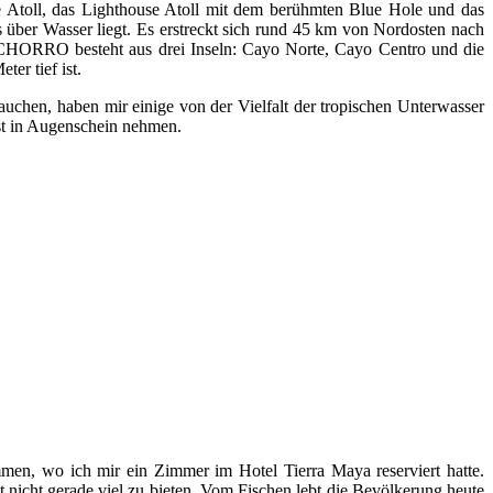
toll, das Lighthouse Atoll mit dem berühmten Blue Hole und das
 über Wasser liegt. Es erstreckt sich rund 45 km von Nordosten nach
NCHORRO besteht aus drei Inseln: Cayo Norte, Cayo Centro und die
er tief ist.
en, haben mir einige von der Vielfalt der tropischen Unterwasser
st in Augenschein nehmen.
en, wo ich mir ein Zimmer im Hotel Tierra Maya reserviert hatte.
 nicht gerade viel zu bieten. Vom Fischen lebt die Bevölkerung heute