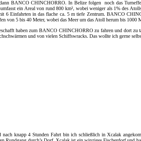
egt dann BANCO CHINCHORRO. In Belize folgen noch das Turneffe A
 umfasst ein Areal von rund 800 km², wobei weniger als 1% des Atolls
ff mit 6 Einfahrten in das flache ca. 5 m tiefe Zentrum. BANCO CHI
en von 5 bis 40 Meter, wobei das Meer um das Atoll herum bis 1000 Met
 geschafft haben zum BANCO CHINCHORRO zu fahren und dort zu tauch
schwärmen und von vielen Schiffswracks. Das wollte ich gerne selb
nach knapp 4 Stunden Fahrt bin ich schließlich in Xcalak angekomm
en Rundgang durch’s Dorf. Xcalak ist ein winziges Fischerdorf und hat