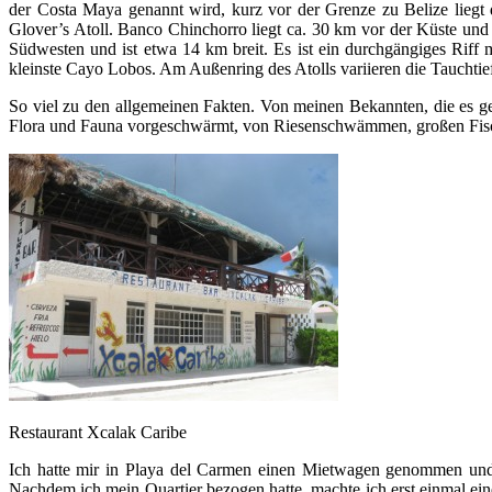
der Costa Maya genannt wird, kurz vor der Grenze zu Belize li
Glover’s Atoll. Banco Chinchorro liegt ca. 30 km vor der Küste und
Südwesten und ist etwa 14 km breit. Es ist ein durchgängiges Ri
kleinste Cayo Lobos. Am Außenring des Atolls variieren die Tauchtief
So viel zu den allgemeinen Fakten. Von meinen Bekannten, die es
Flora und Fauna vorgeschwärmt, von Riesenschwämmen, großen Fisch
Restaurant Xcalak Caribe
Ich hatte mir in Playa del Carmen einen Mietwagen genommen und 
Nachdem ich mein Quartier bezogen hatte, machte ich erst einmal ein