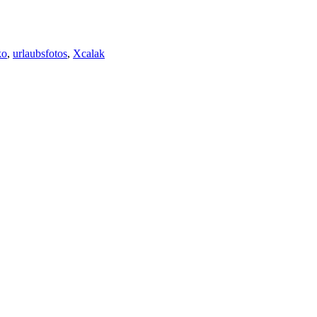
ko
,
urlaubsfotos
,
Xcalak